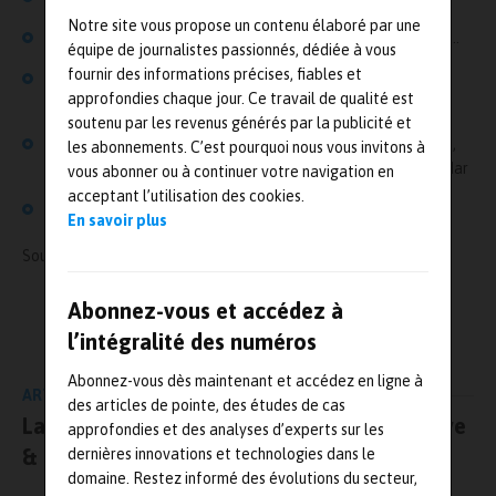
Notre site vous propose un contenu élaboré par une
Avantages par rapport aux technologies optique, ultra son…
équipe de journalistes passionnés, dédiée à vous
fournir des informations précises, fiables et
Restriction : utilisation bandes de fréquences
approfondies chaque jour. Ce travail de qualité est
Les secteurs potentiellement intéressés par cette
soutenu par les revenus générés par la publicité et
technologie: marché de la surveillance, secteur automobile,
les abonnements. C’est pourquoi nous vous invitons à
secteur industriel exemple mesure de niveaux, imagerie radar
vous abonner ou à continuer votre navigation en
acceptant l’utilisation des cookies.
Exemples d’application : surveillance de site
En savoir plus
Source :
https://www.microwave-rf.com/
Abonnez-vous et accédez à
L'AUTEUR
Mesures-et-tests.com
l’intégralité des numéros
Abonnez-vous dès maintenant et accédez en ligne à
ARTICLE PRÉCÉDENT
des articles de pointe, des études de cas
La CEM à l’honneur ! Conférences Microwave
approfondies et des analyses d’experts sur les
& RF 2014
dernières innovations et technologies dans le
domaine. Restez informé des évolutions du secteur,