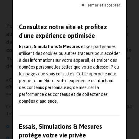
✖ Fermer et accepter
ème
Pour sa 3
édition, les 19 et 20 mars prochains
Consultez notre site et profitez
au CNIT, Microwave & RF propose un programme
d'une expérience optimisée
de conférences très complet avec
huit cycles de
Essais, Simulations & Mesures
et ses partenaires
conférences
réunissant les meilleurs experts en la
utilisent des cookies ou autres traceurs pour accéder
matière. Voici un premier focus sur la thématique
à des informations sur votre appareil, et traiter des
des radars, et leurs nouvelles applications.
données personnelles telles que votre adresse IP ou
les pages que vous consultez. Cette approche nous
« Comment les radars s’adaptent aux nouvelles applications
permet d’améliorer votre expérience en affichant
d’imagerie, de surveillance et de contrôle dans les secteurs
des contenus personnalisés, de mesurer la
civiles et industriels. »
performance des contenus et de collecter des
données d’audience.
Cette conférence présentée le mercredi 19 mars 2014, de 14h 00 à
15h 30, sera animée par Philippe LESTER, ESTAR
Essais, Simulations & Mesures
Les principes radar utilisés
protège votre vie privée
Etat des lieux : disponibilité des composants, coûts