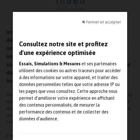
✖ Fermer et accepter
InGen BioSciences, spécialisé dans le
développement et la commercialisation de tests
Consultez notre site et profitez
innovants de diagnostic in vitro, annonce son
d'une expérience optimisée
implication dans le projet Tedac mené par la
société Erytech et financé par Oseo dans le cadre
Essais, Simulations & Mesures
et ses partenaires
utilisent des cookies ou autres traceurs pour accéder
du programme Innovation Stratégique
à des informations sur votre appareil, et traiter des
Industrielle.
données personnelles telles que votre adresse IP ou
les pages que vous consultez. Cette approche nous
Tedac, Thérapie Enzymatique par Déplétion d’Acides aminés pour
permet d’améliorer votre expérience en affichant
traiter les Cancers résistants à la radio/chimiothérapie, propose
des contenus personnalisés, de mesurer la
d’agir sur l’environnement métabolique de la tumeur en éliminant
performance des contenus et de collecter des
les acides aminés indispensables à son expansion et d’évaluer
données d’audience.
l’efficacité du traitement en temps réel.
L’ambition de ce programme est de proposer aux cliniciens une