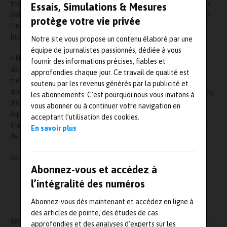
thérapie ajustée en fonction des caractéristiques tumorales des
Essais, Simulations & Mesures
patients. Le projet Tedac rassemble les expertises d’Exonhit, de
protège votre vie privée
l’Inserm, de l’Université Paris-Diderot, de l’AP-HP et d’Ingen
BioSciences autour du chef de file Erytech.
Notre site vous propose un contenu élaboré par une
équipe de journalistes passionnés, dédiée à vous
« Nous sommes très fiers de participer à ce projet ambitieux en
fournir des informations précises, fiables et
développant les tests théranostiques qui vont permettre de
approfondies chaque jour. Ce travail de qualité est
mesurer l’action des enzymes thérapeutiques durant toute la
soutenu par les revenus générés par la publicité et
durée du traitement des patients, relate Karine Mignon Godefroy,
les abonnements. C’est pourquoi nous vous invitons à
directeur de la R&D d’InGen BioSciences. Grâce à ces tests, les
vous abonner ou à continuer votre navigation en
équipes médicales pourront ajuster et optimiser les fréquences
acceptant l’utilisation des cookies.
thérapeutiques en apportant ainsi un bénéfice optimal à chacun
En savoir plus
de leur patient. »
Source :
https://www.ingenbiosciences.com/
Abonnez-vous et accédez à
l’intégralité des numéros
L'AUTEUR
Mesures-et-tests.com
Abonnez-vous dès maintenant et accédez en ligne à
des articles de pointe, des études de cas
ARTICLE PRÉCÉDENT
approfondies et des analyses d’experts sur les