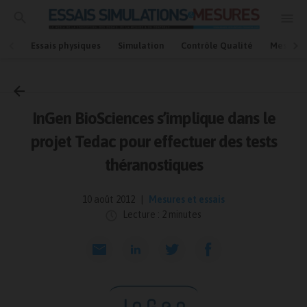
Essais physiques
Simulation
Contrôle Qualité
Mesures
Accueil
Mesures et essais
InGen BioSciences s’implique dans le
projet Tedac pour effectuer des tests
théranostiques
10 août 2012
Mesures et essais
Lecture : 2 minutes