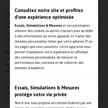
Consultez notre site et profitez
L’éditeur américain de logiciels de simulation
d'une expérience optimisée
numérique a décidé que cet évènement européen
Essais, Simulations & Mesures
et ses partenaires
se tiendra pour la première fois en ligne, les 14 et
utilisent des cookies ou autres traceurs pour accéder
15 octobre prochains. Lors de cette conférence,
à des informations sur votre appareil, et traiter des
les participants pourront depuis leur propre poste
données personnelles telles que votre adresse IP ou
de travail assister, entre autres, à
les pages que vous consultez. Cette approche nous
des présentations Utilisateurs, des Tables rondes,
permet d’améliorer votre expérience en affichant
des contenus personnalisés, de mesurer la
des Tech Cafés et des Minicours. Ils pourront
performance des contenus et de collecter des
également découvrir les dernières nouveautés du
données d’audience.
logiciel
Comsol
Multiphysics.
Ces deux journées seront l’occasion pour les présentateurs
Essais, Simulations & Mesures
d’exposer mondialement leurs travaux par le biais d’une
exposition virtuelle et de session d’affichages. Le dépôt d’articles
protège votre vie privée
et/ou posters et les inscriptions sont d’ores et déjà ouvertes sur le
Notre site vous propose un contenu élaboré par une
site :
https://www.comsol.fr/conference/europe
.