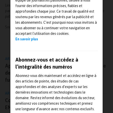
équipe de journalistes passionnés, dédiée à vous
Les articles et posters acceptés pourront être vus par des
fournir des informations précises, fiables et
participants du monde entier. De plus, les articles seront ensuite
approfondies chaque jour. Ce travail de qualité est
publiés en ligne pour être accessibles de façon très large.
soutenu par les revenus générés par la publicité et
les abonnements. C’est pourquoi nous vous invitons à
Source :
https://www.comsol.fr/conference/europe
vous abonner ou à continuer votre navigation en
acceptant l’utilisation des cookies.
En savoir plus
L'AUTEUR
Mesures-et-tests.com
Abonnez-vous et accédez à
ARTICLE PRÉCÉDENT
Après une bonne année 2019, le Cetiat tente
l’intégralité des numéros
de surmonter la crise grâce à l’industrie du
Abonnez-vous dès maintenant et accédez en ligne à
futur
des articles de pointe, des études de cas
approfondies et des analyses d’experts sur les
dernières innovations et technologies dans le
ARTICLE SUIVANT
domaine. Restez informé des évolutions du secteur,
Coup d’envoi de l’appel à projets PME by
améliorez vos compétences techniques et prenez
EMC2 2020
une longueur d’avance avec nos contenus exclusifs.