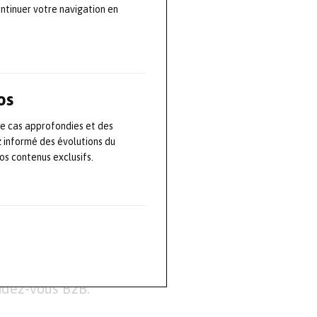
ontinuer votre navigation en
olutions
ribuent ainsi à
elle des pièces
ation,
os
analyse des
curisation des
de cas approfondies et des
avorise la
z informé des évolutions du
s contenus exclusifs.
a consommation
lusieurs espaces
’entrée du
ticipants et les
ndez-vous B2B.