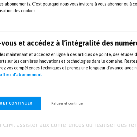
 les abonnements. C’est pourquoi nous vous invitons à vous abonner ou à c
 de la production pour tendre au zéro défaut. Les s
lisation des cookies.
s entreprises de la mesure, contrôle, vision, cont
ansition technologique par la vérification perpétu
s machines : jumeaux numériques pour la modélis
vous et accédez à l’intégralité des numér
ificielle pour la maintenance prédictive, outils d’
a communication des machines, automatisation, sé
s maintenant et accédez en ligne à des articles de pointe, des études 
achines… Enfin, l’intervention de la métrologie f
rts sur les dernières innovations et technologies dans le domaine. Reste
orez vos compétences techniques et prenez une longueur d’avance avec no
gétique en limitant les rebuts et en optimisant l
 offres d’abonnement
e, contrôle, vision, instrumentation regroupera p
R ET CONTINUER
Refuser et continuer
 d’information, dont le Village Métrologie, porte d
tional de métrologie (CIM) pour rencontrer les par
 CIM, assister aux conférences ou réaliser des re