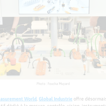
Photo : Foucha Muyard
asurement World
,
Global Industrie
offre désormais
tif dédié à la mesure, contrôle, vision, instrument