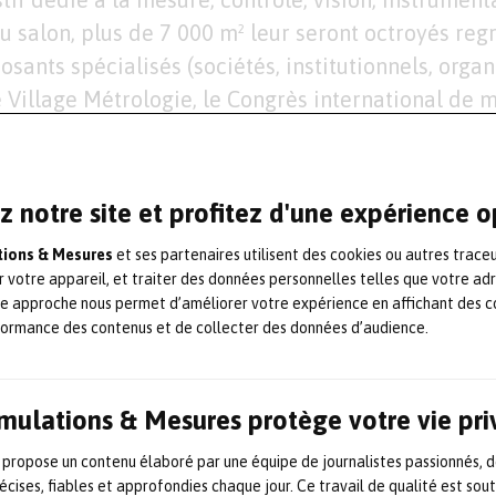
u salon, plus de 7 000 m² leur seront octroyés regr
osants spécialisés (sociétés, institutionnels, orga
e Village Métrologie, le Congrès international de m
onférences et animations.
mesure, contrôle, vision, instrume
z notre site et profitez d'une expérience 
différentes transitions industriell
ations & Mesures
et ses partenaires utilisent des cookies ou autres trace
r votre appareil, et traiter des données personnelles telles que votre ad
 en ligne, en atelier, in situ ou en laboratoire du 
te approche nous permet d’améliorer votre expérience en affichant des c
’état de surface ou de la résistance des pièces et
formance des contenus et de collecter des données d’audience.
olutions et équipements de
contrôle
,
mesure
,
vision
,
n
contribuent à la performance industrielle. Indis
Simulations & Mesures protège votre vie pr
prises de production, ils sont gages de qualité.
 propose un contenu élaboré par une équipe de journalistes passionnés, d
 industriel toujours plus rigoureux, la métrologie 
écises, fiables et approfondies chaque jour. Ce travail de qualité est sou