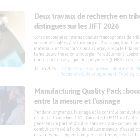
Deux travaux de recherche en trib
distingués sur les JIFT 2026
Lors des Journées internationales francophones de tribo
se sont déroulées à Strasbourg du 2 au 4 juin, Kaouthar
matériaux et tribocorrosion au Cetim, a reçu le Prix Hi
la meilleure thèse en tribologie. Parallèlement, Louis
doctorante en physique des polymères (CNRS) a reçu le 
17 juin 2026
Distinction / récompense
,
Laboratoire
,
Me
Recherche & développement
,
Tribologie 
Manufacturing Quality Pack : bouc
entre la mesure et l’usinage
Pendant longtemps, l’usinage et le contrôle ont évolué
distincts : la machine CNC d’un côté, la MMT de l’autr
générées de part et d’autre, sans véritable connexion. 
comblé ce fossé à l’aide de calculs manuels, d’essais e
éclairées, mais engendrant perte de temps, rebuts et [