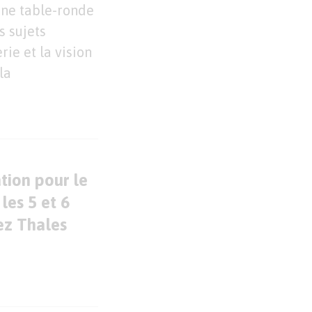
une table-ronde
s sujets
erie et la vision
la
ion pour le
les 5 et 6
hez Thales