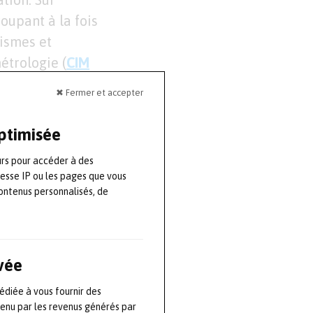
oupant à la fois
nismes et
étrologie (
CIM
✖ Fermer et accepter
ntation
optimisée
es
urs pour accéder à des
resse IP ou les pages que vous
respect
ontenus personnalisés, de
 sous-ensembles
pensables dans
ivée
édiée à vous fournir des
intervient à
tenu par les revenus générés par