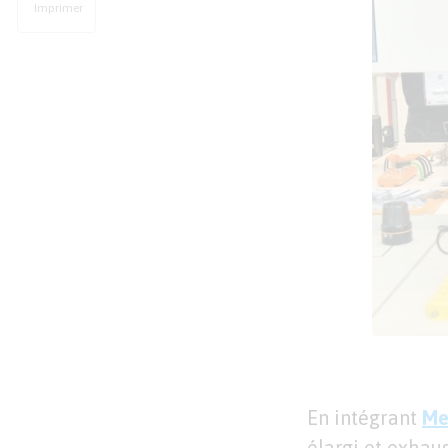
Imprimer
En intégrant
Me
élargi et exhaus