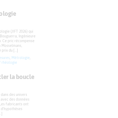
ologie
logie (JIFT 2026) qui
 Bouguerra, Ingénieure
rn. Ce pric récompense
on Mosselmans,
prix du […]
sures
,
Métrologie
,
/ rhéologie
ler la boucle
 dans des univers
e, avec des données
Les fabricants ont
t d’hypothèses
…]