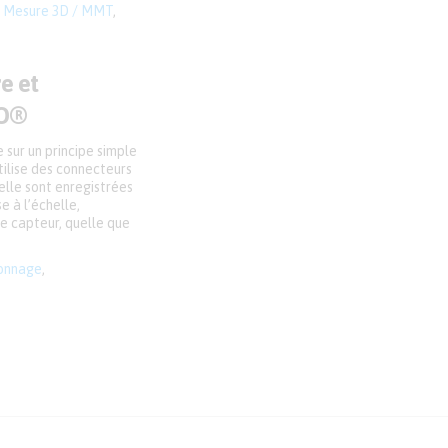
,
Mesure 3D / MMT
,
e et
MO®
sur un principe simple
utilise des connecteurs
lle sont enregistrées
e à l’échelle,
le capteur, quelle que
onnage
,