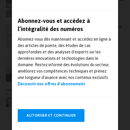
service de l’industrie
Abonnez-vous et accédez à
dB Vib présent aux Journées Open Innovation
l’intégralité des numéros
POMA !
Abonnez-vous dès maintenant et accédez en ligne à
des articles de pointe, des études de cas
approfondies et des analyses d’experts sur les
Comment Groupe ADF s’est impliqué dans le
dernières innovations et technologies dans le
programme Ariane 6
domaine. Restez informé des évolutions du secteur,
améliorez vos compétences techniques et prenez
une longueur d’avance avec nos contenus exclusifs.
Découvrir nos offres d’abonnement
Le groupe 6NAPSE lance 6LING, une nouvelle
offre de service pour la maintenance des
moyens d’essais vibratoires
AUTORISER ET CONTINUER
Pagination
←
1
2
→
des