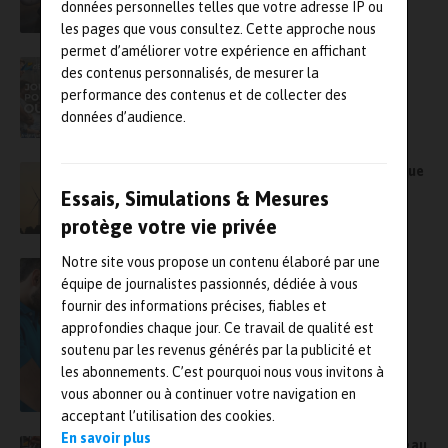
données personnelles telles que votre adresse IP ou
les pages que vous consultez. Cette approche nous
permet d’améliorer votre expérience en affichant
Invitation aux Portes ouvertes de dB Vib
des contenus personnalisés, de mesurer la
Groupe !
performance des contenus et de collecter des
données d’audience.
Metravib Engineering : la détection acoustique
au service de la fiabilité des équipements
Essais, Simulations & Mesures
protège votre vie privée
Notre site vous propose un contenu élaboré par une
La visualisation 3D révolutionne les IHM de
équipe de journalistes passionnés, dédiée à vous
Pester PAC Automation
fournir des informations précises, fiables et
approfondies chaque jour. Ce travail de qualité est
soutenu par les revenus générés par la publicité et
les abonnements. C’est pourquoi nous vous invitons à
vous abonner ou à continuer votre navigation en
acceptant l’utilisation des cookies.
En savoir plus
MC2 : l’expert en métrologie et maintenance au