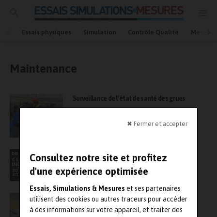
Essais physiques
Simulation
Contrôle Qualité
Mesures
Maintenance
Surveillance de l’état de santé des grues
✖ Fermer et accepter
dB Vib – Une première au Global Industrie de
Consultez notre site et profitez
Paris !
d'une expérience optimisée
Essais, Simulations & Mesures
et ses partenaires
Partenariat entre Hexagon et Thales pour
utilisent des cookies ou autres traceurs pour accéder
améliorer la qualité dans la zone EMEA
à des informations sur votre appareil, et traiter des