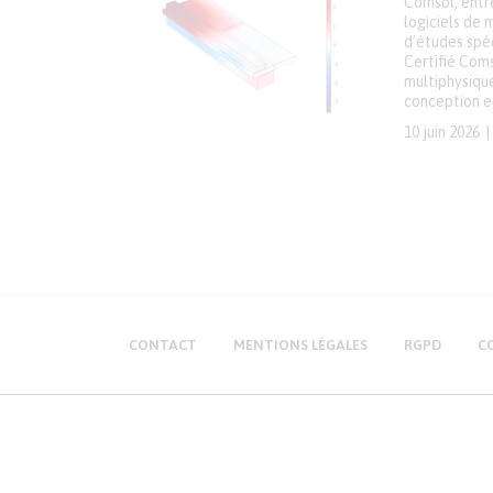
Comsol, entr
logiciels de
d’études spé
Certifié Com
multiphysiqu
conception et
10 juin 2026
CONTACT
MENTIONS LÉGALES
RGPD
C
Essais Simulations & Mesures