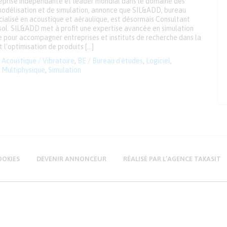
eprise indépendante et leader mondial dans le domaine des
 modélisation et de simulation, annonce que SIL&ADD, bureau
cialisé en acoustique et aéraulique, est désormais Consultant
sol. SIL&ADD met à profit une expertise avancée en simulation
e pour accompagner entreprises et instituts de recherche dans la
 l’optimisation de produits […]
Acoustique / Vibratoire
,
BE / Bureau d'études
,
Logiciel
,
Multiphysique
,
Simulation
OOKIES
DEVENIR ANNONCEUR
RÉALISÉ PAR L’AGENCE TAKASIT