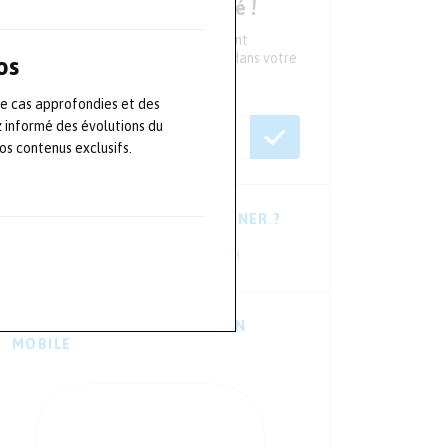
Ne ratez aucune actualité !
Tous les 15 jours, recevez directement
l'essentiel de l'actualité du secteur dans votre
os
boite mail
de cas approfondies et des
z informé des évolutions du
s contenus exclusifs.
VOUS HÉSITEZ À VOUS ABONNER ?
Consultez les dernières newsletters !
TÉLÉCHARGER L’APPLICATION
MOBILE