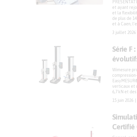
PRÉSENTATIO
et ayant rejo
et la flexibi
de plus de 14
et à Caen, l’
3 juillet 2026
Série F 
évolutif
Wimesure pro
compression-f
EasyMESUR® 
verticaux et 
6,7 kN et des
15 juin 2026
Simulat
Certifi