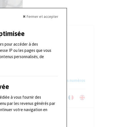
✖ Fermer et accepter
optimisée
LA REVUE
urs pour accéder à des
Numéro 164
resse IP ou les pages que vous
Avril - Mai - Juin
ontenus personnalisés, de
S'ABONNER
Lire un extrait
Voir les anciens numéros
ivée
édiée à vous fournir des
Télécharger le Kit Média
tenu par les revenus générés par
ontinuer votre navigation en
NEWSLETTER