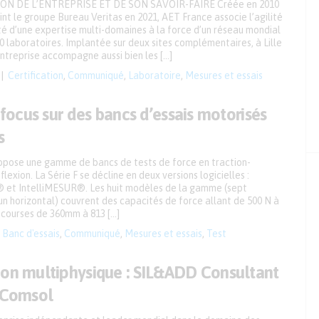
N DE L’ENTREPRISE ET DE SON SAVOIR-FAIRE Créée en 2010
int le groupe Bureau Veritas en 2021, AET France associe l’agilité
lité d’une expertise multi-domaines à la force d’un réseau mondial
0 laboratoires. Implantée sur deux sites complémentaires, à Lille
entreprise accompagne aussi bien les […]
Certification
,
Communiqué
,
Laboratoire
,
Mesures et essais
: focus sur des bancs d’essais motorisés
s
pose une gamme de bancs de tests de force en traction-
lexion. La Série F se décline en deux versions logicielles :
et IntelliMESUR®. Les huit modèles de la gamme (sept
un horizontal) couvrent des capacités de force allant de 500 N à
 courses de 360mm à 813 […]
Banc d'essais
,
Communiqué
,
Mesures et essais
,
Test
ion multiphysique : SIL&ADD Consultant
é Comsol