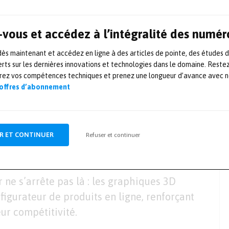
rs n’a pas été sans défis : intégrer une
e IHM classique tout en répondant aux
vous et accédez à l’intégralité des numér
écessité des développements personnalisés.
achines équipées de cette technologie ont
s maintenant et accédez en ligne à des articles de pointe, des études 
ents, accompagnées d’un catalogue
rts sur les dernières innovations et technologies dans le domaine. Reste
orez vos compétences techniques et prenez une longueur d’avance avec no
une solution de maintenance préventive.
 offres d’abonnement
aboré avec Kisters pour concevoir une nouvelle
e début, la synergie et l’entente ont été
R ET CONTINUER
Refuser et continuer
Innovation & Numérique chez Pester PAC
r ne s’arrête pas là : les graphiques 3D
figurateur de produits en ligne, renforçant
ur compétitivité.