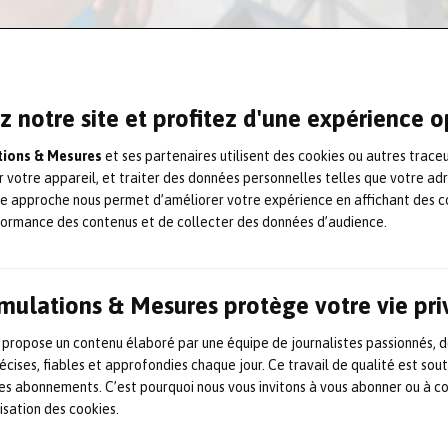
 un leader mondial des solutions
z notre site et profitez d'une expérience 
 ses interfaces homme-machine (IHM) plus
ations & Mesures
et ses partenaires utilisent des cookies ou autres trace
on de la solution
3DViewStation
de Kisters a
r votre appareil, et traiter des données personnelles telles que votre ad
l’expérience utilisateur en associant des
te approche nous permet d’améliorer votre expérience en affichant des c
es d’emballage.
formance des contenus et de collecter des données d’audience.
e, les opérateurs peuvent désormais
Simulations & Mesures protège votre vie pr
sualiser leur emplacement dans l’espace et
ation ou commander des pièces détachées
 propose un contenu élaboré par une équipe de journalistes passionnés, d
vation renforce la productivité et réduit les
écises, fiables et approfondies chaque jour. Ce travail de qualité est sou
 les abonnements. C’est pourquoi nous vous invitons à vous abonner ou à c
lisation des cookies.