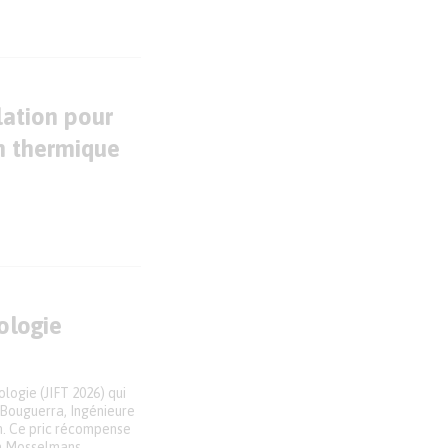
lation pour
n thermique
ologie
logie (JIFT 2026) qui
 Bouguerra, Ingénieure
rn. Ce pric récompense
on Mosselmans,