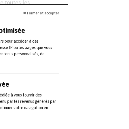
e toutes les
 compte dans un
✖ Fermer et accepter
rivée concrète
évolutions seront
optimisée
urs pour accéder à des
resse IP ou les pages que vous
et de
ontenus personnalisés, de
seul lieu. Près
sentées sur 140
hniques, des
ivée
és d’échanges
ées du
édiée à vous fournir des
tenu par les revenus générés par
4 se donne pour
ontinuer votre navigation en
iser le partage