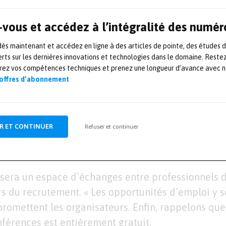
 la Mesure 2024, (JM2024) organisées par le
Coll
vous et accédez à l’intégralité des numér
nt à nouveau lieu en partenariat avec le Salon M
Elles aborderont des thématiques de choix, comme
s maintenant et accédez en ligne à des articles de pointe, des études 
rts sur les dernières innovations et technologies dans le domaine. Reste
et bonnes pratiques de pesage, de mesure dimens
orez vos compétences techniques et prenez une longueur d’avance avec no
ides et leur mise en application. La notion de maît
 offres d’abonnement
esure sera également discutée.
 espace sera dédié aux start-up afin qu’elles puis
R ET CONTINUER
Refuser et continuer
Le monde de la mesure évolue et touche de plus en
esquels de nouvelles expertises sont maintenant 
era un espace d’échanges entre professionnels d
rs du recrutement. « Les opportunités d’emploi y s
romettent les organisateurs. Enfin, rappelons que
nférences est entièrement gratuit.