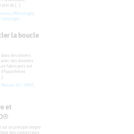
prix du […]
sures
,
Métrologie
,
/ rhéologie
ler la boucle
 dans des univers
e, avec des données
Les fabricants ont
t d’hypothèses
…]
,
Mesure 3D / MMT
,
e et
MO®
sur un principe simple
utilise des connecteurs