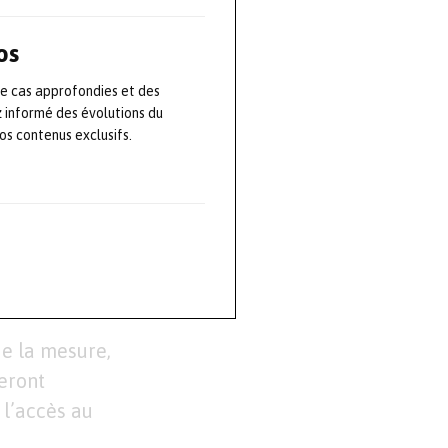
ège Français de
os
SE2024 pour un
 les
de cas approfondies et des
z informé des évolutions du
ionnelle ou de
s contenus exclusifs.
rise des
sent présenter
 plus de
disponibles.
e la mesure,
eront
 l’accès au