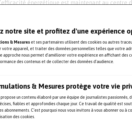
’efficacité énergétique est maintenant au centre d
industrielles. Les défis liés à la RSE sont pris en
ico-politique instable. Nous observons aussi l’ar
IOT sur de plus en plus d’applications. Toutes ces 
z notre site et profitez d'une expérience 
bles sur MSE2024.
ations & Mesures
et ses partenaires utilisent des cookies ou autres trace
r votre appareil, et traiter des données personnelles telles que votre ad
rès convivial, organisé par le
Réseau Mesure
perm
te approche nous permet d’améliorer votre expérience en affichant des c
formance des contenus et de collecter des données d’audience.
es les questions de mesure et de métrologie en un 
marques françaises et internationales seront pré
 conférences, plus de 25 ateliers thématiques tec
Simulations & Mesures protège votre vie pr
ntifiques et techniques et des moments privilégi
atiques industrielles quotidiennes ou plus avanc
 propose un contenu élaboré par une équipe de journalistes passionnés, d
écises, fiables et approfondies chaque jour. Ce travail de qualité est sou
esure avec les experts présents, le Salon MSE202
 les abonnements. C’est pourquoi nous vous invitons à vous abonner ou à c
senter des bonnes pratiques de mesure et de favor
lisation des cookies.
.