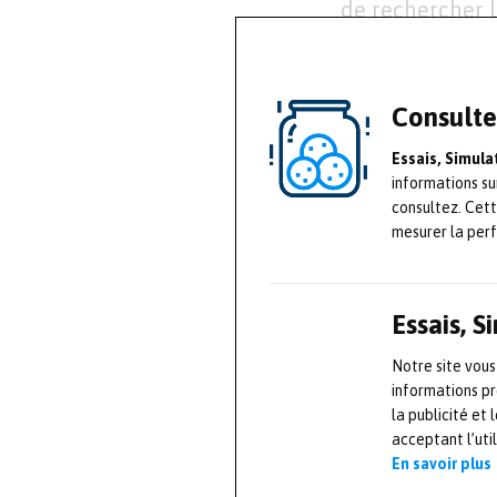
de rechercher l
préoccupations 
contexte économ
de l’IA et de l’
Consulte
notamment visi
Essais, Simul
informations su
Cet évènement t
consultez. Cet
mesurer la per
répondre à tout
de 300 grandes 
stands. Avec 10
Essais, 
rencontres scie
sur les problém
Notre site vous
informations pr
processus de m
la publicité et
objectif de pré
acceptant l’uti
En savoir plus
des savoir-faire