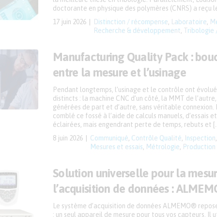
doctorante en physique des polymères (CNRS) a reçu le 
17 juin 2026
Distinction / récompense
,
Laboratoire
,
Me
Recherche & développement
,
Tribologie 
Manufacturing Quality Pack : bouc
entre la mesure et l’usinage
Pendant longtemps, l’usinage et le contrôle ont évolué
distincts : la machine CNC d’un côté, la MMT de l’autr
générées de part et d’autre, sans véritable connexion. 
comblé ce fossé à l’aide de calculs manuels, d’essais e
éclairées, mais engendrant perte de temps, rebuts et [
8 juin 2026
Communiqué
,
Contrôle Qualité
,
Inspection
Mesures et essais
,
Métrologie
,
Production
Solution universelle pour la mesur
l’acquisition de données : ALME
Le système d’acquisition de données ALMEMO® repose 
: un seul appareil de mesure pour tous vos capteurs. Il 