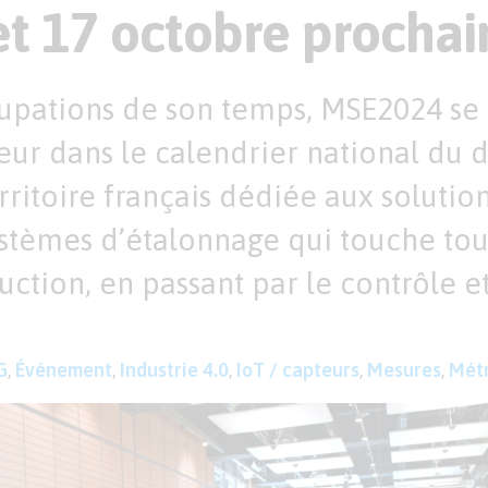
et 17 octobre prochai
upations de son temps, MSE2024 s
ur dans le calendrier national du d
erritoire français dédiée aux solutio
ystèmes d’étalonnage qui touche tout
duction, en passant par le contrôle e
G
,
Événement
,
Industrie 4.0
,
IoT / capteurs
,
Mesures
,
Métr