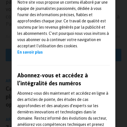
participation au salon
JEC World 2025
, rendez-
Notre site vous propose un contenu élaboré par une
vous international dédié aux matériaux
équipe de journalistes passionnés, dédiée à vous
fournir des informations précises, fiables et
composites et leurs applications, du 4 au 6 mars à
approfondies chaque jour. Ce travail de qualité est
Paris Nord Villepinte.
soutenu par les revenus générés par la publicité et
les abonnements. C’est pourquoi nous vous invitons à
Au programme : l’exposition de nouveaux démonstrateurs issus de
vous abonner ou à continuer votre navigation en
sa R&D, la présentation de ses équipements uniques en France et
acceptant l’utilisation des cookies.
des nouvelles formations Cetim Academy dans ce domaine, et un
En savoir plus
LIRE LA SUITE
point sur les projets nationaux et européens dans lesquels le
Centre est impliqué. A noter, la présence de ses experts
pluridisciplinaires pendant toute la durée du salon dont ceux
d’ETIM, son laboratoire de tests Composites.
Abonnez-vous et accédez à
ARTICLE PRÉCÉDENT
l’intégralité des numéros
Un nouveau démonstrateur aéronautique à
Catu : des essais conformes aux normes les
Abonnez-vous dès maintenant et accédez en ligne à
découvrir sur le stand du Cetim et sur
le
plus rigoureuses pour la sécurité des
des articles de pointe, des études de cas
opérateurs
Mobility Planet
approfondies et des analyses d’experts sur les
dernières innovations et technologies dans le
Présenté sur cette zone d’exposition (chargée de mettre à
domaine. Restez informé des évolutions du secteur,
ARTICLE SUIVANT
l’honneur la sélection officielle JEC des pièces et produits
améliorez vos compétences techniques et prenez