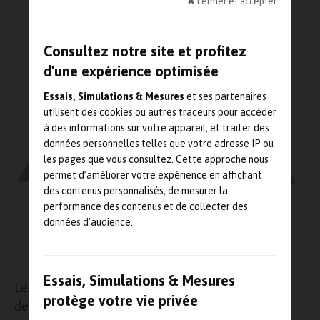
✖ Fermer et accepter
Événement
,
Matériaux et composites
,
Test
Lecture : 5 minutes
Consultez notre site et profitez
d'une expérience optimisée
Essais, Simulations & Mesures
et ses partenaires
utilisent des cookies ou autres traceurs pour accéder
à des informations sur votre appareil, et traiter des
données personnelles telles que votre adresse IP ou
les pages que vous consultez. Cette approche nous
permet d’améliorer votre expérience en affichant
des contenus personnalisés, de mesurer la
performance des contenus et de collecter des
données d’audience.
©Cetim
Essais, Simulations & Mesures
Le
Cetim
, accélérateur technologique au service
protège votre vie privée
de la transformation de l’industrie, annonce sa