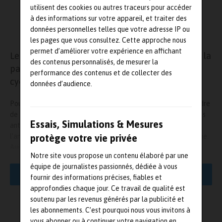
utilisent des cookies ou autres traceurs pour accéder
à des informations sur votre appareil, et traiter des
données personnelles telles que votre adresse IP ou
les pages que vous consultez. Cette approche nous
permet d’améliorer votre expérience en affichant
Les 10 & 11 avril 2013
Microwave & RF 2013
, fait la
des contenus personnalisés, de mesurer la
part belle aux antennes avec pas moins de 2
performance des contenus et de collecter des
cycles spécifiques de conférences !
données d’audience.
Pour sa 2ème édition, le nouvel événement propose dans le cadre
de ses 7 cycles de conférences, 2 sessions très complètes sur les
Essais, Simulations & Mesures
antennes : élémentaires, actives, en réseau ou à large bande,
l’antenne est l’élément de base de tout système radioélectrique.
protège votre vie privée
Aujourd’hui, leurs performances sont ultra efficaces, elles sont
Notre site vous propose un contenu élaboré par une
multiformes, allant du minuscule au géant, avec des portées
équipe de journalistes passionnés, dédiée à vous
extrêmement puissantes.
LIRE LA SUITE
fournir des informations précises, fiables et
approfondies chaque jour. Ce travail de qualité est
L’objectif de ces conférences est de faire le point sur les
soutenu par les revenus générés par la publicité et
dernières avancées technologiques en la matière.
les abonnements. C’est pourquoi nous vous invitons à
L'AUTEUR
vous abonner ou à continuer votre navigation en
Antennes Actives