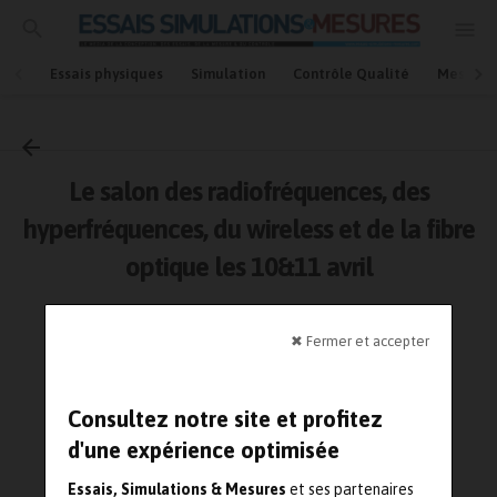
Essais physiques
Simulation
Contrôle Qualité
Mesures
Accueil
Mesures et essais
Le salon des radiofréquences, des
hyperfréquences, du wireless et de la fibre
optique les 10&11 avril
4 avril 2013
Mesures et essais
✖ Fermer et accepter
Lecture : 3 minutes
Consultez notre site et profitez
d'une expérience optimisée
Essais, Simulations & Mesures
et ses partenaires