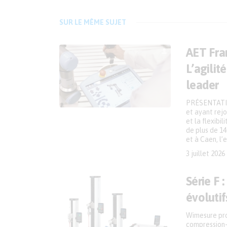
SUR LE MÊME SUJET
AET Fran
L’agilit
leader
PRÉSENTATIO
et ayant rejo
et la flexibi
de plus de 14
et à Caen, l’
3 juillet 2026
Série F 
évolutif
Wimesure pro
compression-f