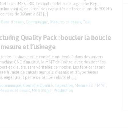
et IntelliMESUR®. Les huit modèles de la gamme (sept
un horizontal) couvrent des capacités de force allant de 500 N à
 courses de 360mm à 813 […]
Banc d'essais
,
Communiqué
,
Mesures et essais
,
Test
turing Quality Pack : boucler la boucle
 mesure et l’usinage
emps, l’usinage et le contrôle ont évolué dans des univers
a machine CNC d’un côté, la MMT de l’autre, avec des données
art et d’autre, sans véritable connexion. Les fabricants ont
sé à l’aide de calculs manuels, d’essais et d’hypothèses
is engendrant perte de temps, rebuts et […]
Communiqué
,
Contrôle Qualité
,
Inspection
,
Mesure 3D / MMT
,
Mesures et essais
,
Métrologie
,
Production