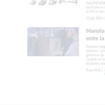
EasyMESUR® 
verticaux et 
6,7 kN et des
15 juin 2026
Manufac
entre la
Pendant longt
distincts : l
générées de p
comblé ce fos
éclairées, ma
8 juin 2026