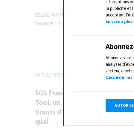
informations pr
la publicité et
Photo :
©Airbus
acceptant l’uti
En savoir plus
Source :
https://www.airbus.com/
L'AUTEUR
Abonnez-
Mesures-et-tests.com
Abonnez-vous dè
analyses d’expe
secteur, améli
ARTICLE PRÉCÉDENT
Découvrir nos
SGS France lance le Draft Surv
Tool, un outil de mesure des
AUTORISE
tirants d’eau sur les navires à
quai