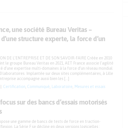
ce, une société Bureau Veritas –
é d’une structure experte, la force d’un
N DE L’ENTREPRISE ET DE SON SAVOIR-FAIRE Créée en 2010
int le groupe Bureau Veritas en 2021, AET France associe l’agilité
lité d’une expertise multi-domaines à la force d’un réseau mondial
0 laboratoires. Implantée sur deux sites complémentaires, à Lille
entreprise accompagne aussi bien les […]
Certification
,
Communiqué
,
Laboratoire
,
Mesures et essais
: focus sur des bancs d’essais motorisés
s
pose une gamme de bancs de tests de force en traction-
lexion. La Série F se décline en deux versions logicielles :