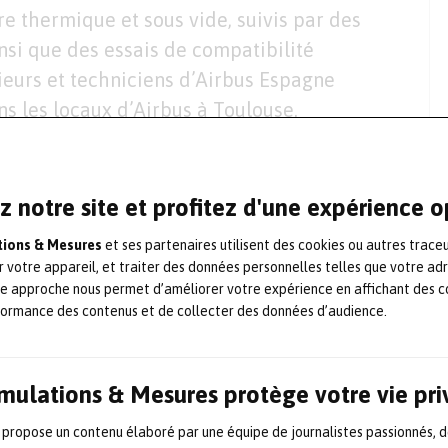
re thermique et sous vide, suivis par des
nsi que des essais de compatibilité
nieurs et techniciens d’Airbus Espagne
s les locaux d’Airbus à Toulouse.
a sur le site de Madrid-Barajas à la mi-
niers essais fonctionnels. Sa compatibilité
z notre site et profitez d'une expérience 
r sera également contrôlée. La revue de
ations & Mesures
et ses partenaires utilisent des cookies ou autres trace
́tape pour l’ESA – pourra ensuite avoir lieu
r votre appareil, et traiter des données personnelles telles que votre ad
son lancement.
Le lancement est prévu au
te approche nous permet d’améliorer votre expérience en affichant des c
anceur Vega depuis le centre spatial de
formance des contenus et de collecter des données d’audience.
e, le satellite SEOSAT/Ingenio viendra
e la Terre de l’Espagne et le satellite PAZ,
Simulations & Mesures protège votre vie pr
s fourniront des images radar et optiques
 propose un contenu élaboré par une équipe de journalistes passionnés, d