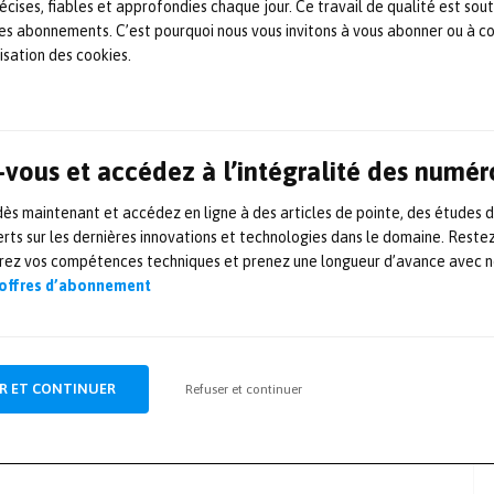
écises, fiables et approfondies chaque jour. Ce travail de qualité est sou
 les abonnements. C’est pourquoi nous vous invitons à vous abonner ou à c
lisation des cookies.
vous et accédez à l’intégralité des numér
s maintenant et accédez en ligne à des articles de pointe, des études 
rts sur les dernières innovations et technologies dans le domaine. Reste
orez vos compétences techniques et prenez une longueur d’avance avec no
ARTICLE SUIVANT
 offres d’abonnement
ey
Michelin et Safran annoncent le
succès des essais en vol du
R ET CONTINUER
Refuser et continuer
premier pneu d’avion connecté