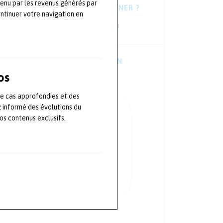
tenu par les revenus générés par
VOUS HÉSITEZ À VOUS ABONNER ?
ontinuer votre navigation en
Consultez les dernières newsletters !
TÉLÉCHARGER L’APPLICATION
MOBILE
os
de cas approfondies et des
z informé des évolutions du
s contenus exclusifs.