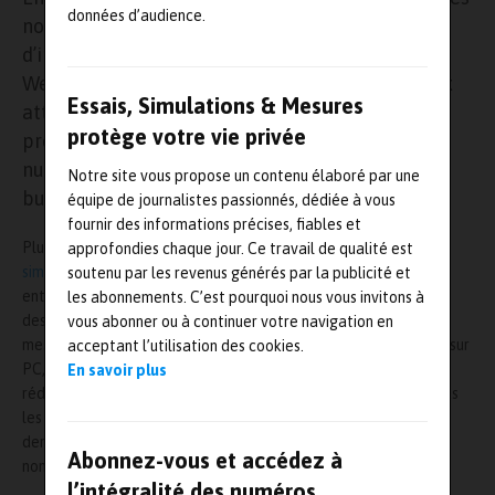
données d’audience.
nouveaux sites éditoriaux. Véritable outil
d’informations techniques et exclusives, le site
Web d’Essais & Simulations entend répondre aux
Essais, Simulations & Mesures
attentes de ses lecteurs réunissant les
protège votre vie privée
professionnels des essais, de la simulation
numérique et de la mesure, sans oublier les
Notre site vous propose un contenu élaboré par une
bureaux d’études, le calcul et l’industrie 4.0.
équipe de journalistes passionnés, dédiée à vous
fournir des informations précises, fiables et
Plus qu’un média complémentaire du magazine papier,
essais-
approfondies chaque jour. Ce travail de qualité est
simulations-mesures.com
se présente comme un outil à part
soutenu par les revenus générés par la publicité et
entière visant à informer de façon claire et enrichie les acteurs
les abonnements. C’est pourquoi nous vous invitons à
des essais industriels, de la simulation/modélisation et de la
vous abonner ou à continuer votre navigation en
mesure/métrologie grâce à des articles adaptés à une lecture sur
acceptant l’utilisation des cookies.
PC, tablette ou smartphone, des vidéos et des avis d’expert
En savoir plus
rédigés par l’ensemble de nos contributeurs réguliers. Enfin, tous
les quinze jours, une newsletter informera les lecteurs des
dernières nouveautés (marché, solutions, technologies,
Abonnez-vous et accédez à
nominations, études…) dans le domaine des essais industriels.
l’intégralité des numéros