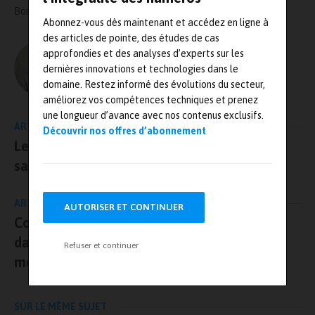
Bonne lecture !
Abonnez-vous dès maintenant et accédez en ligne à
des articles de pointe, des études de cas
approfondies et des analyses d’experts sur les
L'AUTEUR
dernières innovations et technologies dans le
Olivier Guillon – MRJ PRESSE
domaine. Restez informé des évolutions du secteur,
améliorez vos compétences techniques et prenez
une longueur d’avance avec nos contenus exclusifs.
ARTICLE PRÉCÉDENT
Découvrir nos offres d’abonnement
Le programme ecoDemonstrator a entamé
sa phase d’essai cet été
ARTICLE SUIVANT
AUTORISER ET CONTINUER
Comment Apave et Sopemea s’impliquent
dans le plus grand projet scientifique du
Refuser et continuer
monde
SUR LE MÊME SUJET