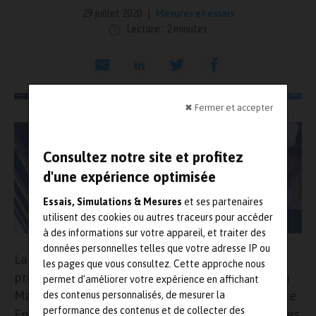
29 juillet 2020
Mesures et essais
Lecture : 2 minutes
✖ Fermer et accepter
Consultez notre site et profitez
d'une expérience optimisée
Essais, Simulations & Mesures
et ses partenaires
utilisent des cookies ou autres traceurs pour accéder
à des informations sur votre appareil, et traiter des
données personnelles telles que votre adresse IP ou
La société éditrice des magazines de presse
les pages que vous consultez. Cette approche nous
professionnelle Essais & Simulations, Production
permet d’améliorer votre expérience en affichant
Maintenance, Qualité Références et Maintenance
des contenus personnalisés, de mesurer la
performance des contenus et de collecter des
Entreprise vient de créer et de mettre en ligne ses