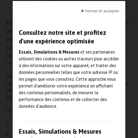
✖ Fermer et accepter
Pour les industriels, il est primordial, de connaitre
de manière précise les coûts de fabrication des
Consultez notre site et profitez
pièces en tôle. Pour ce faire, la solution
d'une expérience optimisée
CostOptimizer Advanced permet d’analyser la
Essais, Simulations & Mesures
et ses partenaires
faisabilité initiale du composant et de réduire la
utilisent des cookies ou autres traceurs pour accéder
consommation de matériaux.
à des informations sur votre appareil, et traiter des
données personnelles telles que votre adresse IP ou
Durant ce webinaire, les équipes de MSC Software (groupe
les pages que vous consultez. Cette approche nous
Hexagon) montreront leur stratégie d’optimisation des coûts de
permet d’améliorer votre expérience en affichant
fabrication avec des exemples, ainsi que sa faisabilité et ce
des contenus personnalisés, de mesurer la
depuis la phase initiale de développement.
performance des contenus et de collecter des
données d’audience.
Le webinaire couvre les sujets suivants :
Amélioration de l’analyse et de l’ingénierie
Essais, Simulations & Mesures
Stratégies d’optimisation du coût des matériaux