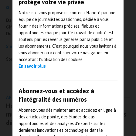
protège votre vie privée
Présentation de Forming Suite
Notre site vous propose un contenu élaboré par une
équipe de journalistes passionnés, dédiée à vous
Date et heure :
Le mardi 30 juin 2020 à 10h (heure de Paris,
fournir des informations précises, fiables et
GMT+02:00)
approfondies chaque jour. Ce travail de qualité est
Durée :
60 Minutes
soutenu par les revenus générés par la publicité et
les abonnements. C’est pourquoi nous vous invitons à
S’enregistrer
vous abonner ou à continuer votre navigation en
Source :
https://www.mscsoftware.com/fr
acceptant l’utilisation des cookies.
En savoir plus
L'AUTEUR
Mesures-et-tests.com
Abonnez-vous et accédez à
ARTICLE PRÉCÉDENT
l’intégralité des numéros
Horiba Medical s’appuie sur la simulation
Abonnez-vous dès maintenant et accédez en ligne à
multiphysique de Comsol pour optimiser ses
des articles de pointe, des études de cas
développements
approfondies et des analyses d’experts sur les
dernières innovations et technologies dans le