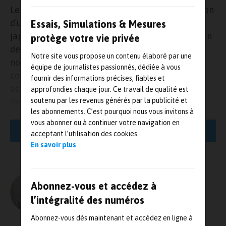
Le groupe Hexagon a récemment fait l’acquisition
d’un superordinateur Fugaku (du fabricant
Essais, Simulations & Mesures
japonais Fujitsu) afin de révolutionner l’utilisation
protège votre vie privée
des simulations dans le développement de
Notre site vous propose un contenu élaboré par une
nouveaux produits. Fugaku, ce superordinateur
équipe de journalistes passionnés, dédiée à vous
considéré comme le plus rapide au monde, peut
fournir des informations précises, fiables et
accélérer l’innovation en permettant de réaliser
approfondies chaque jour. Ce travail de qualité est
des simulations CFD (dynamique des fluides
soutenu par les revenus générés par la publicité et
les abonnements. C’est pourquoi nous vous invitons à
numérique) complexes, considérées auparavant
vous abonner ou à continuer votre navigation en
comme trop longues et trop coûteuses. La division
LIRE LA SUITE
acceptant l’utilisation des cookies.
Manufacturing Intelligence du groupe démontre
En savoir plus
que la performance des nouvelles générations
d’avions et de véhicules électriques peut être
analysée plus en détail et avec un nombre
Abonnez-vous et accédez à
L'AUTEUR
d’itérations bien plus grand, en faisant appel à des
Olivier Guillon – MRJ PRESSE
l’intégralité des numéros
simulations de haute performance. En exploitant
Abonnez-vous dès maintenant et accédez en ligne à
des semi-conducteurs de pointe, les fabricants