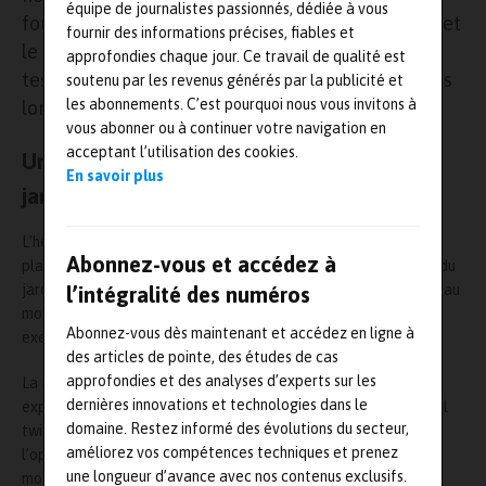
équipe de journalistes passionnés, dédiée à vous
forcément favorables (pluie, neige), les équipes et
fournir des informations précises, fiables et
le matériel sont disponibles à proximité et les
approfondies chaque jour. Ce travail de qualité est
tests sont reproductibles, ce qui n’était pas le cas
soutenu par les revenus générés par la publicité et
les abonnements. C’est pourquoi nous vous invitons à
lors des tests en extérieur.
vous abonner ou à continuer votre navigation en
acceptant l’utilisation des cookies.
Un hexapose pour simuler les pentes de
En savoir plus
jardins virtuels
L’hexapode Mistral avec sa rotation continue intégrée dans le
Abonnez-vous et accédez à
plateau supérieur de l’hexapode permet de simuler les pentes du
jardin.
Stihl
a ajouté des actionneurs pneumatiques sur le plateau
l’intégralité des numéros
mobile pour générer des chocs contre un tronc d’arbre par
Abonnez-vous dès maintenant et accédez en ligne à
exemple.
des articles de pointe, des études de cas
approfondies et des analyses d’experts sur les
La tondeuse à gazon autonome iMow installée sur l’hexapode
dernières innovations et technologies dans le
expérimente le scénario indiqué à son jumeau numérique (digital
domaine. Restez informé des évolutions du secteur,
twin) en simulation. Pour boucler la boucle, Symétrie a fourni
améliorez vos compétences techniques et prenez
l’option logicielle External Real-Time Trajectory qui permet de
une longueur d’avance avec nos contenus exclusifs.
modifier la trajectoire de l’hexapode en temps réel, avec une