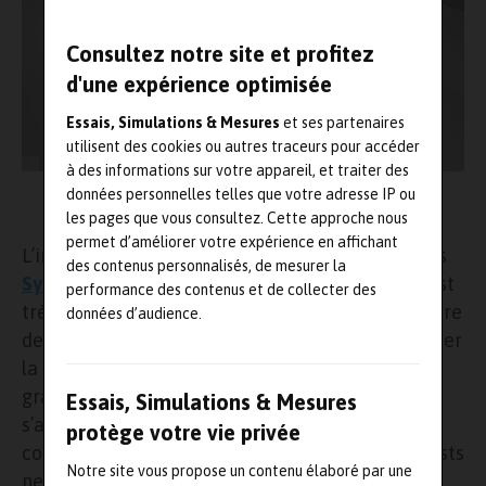
Consultez notre site et profitez
d'une expérience optimisée
Essais, Simulations & Mesures
et ses partenaires
utilisent des cookies ou autres traceurs pour accéder
à des informations sur votre appareil, et traiter des
Hexapode Symétrie pour tester la tondeuse iMow © STIHL
données personnelles telles que votre adresse IP ou
Torben Jäger
les pages que vous consultez. Cette approche nous
permet d’améliorer votre expérience en affichant
L’industriel allemand Stihl a fait appel au Nîmois
des contenus personnalisés, de mesurer la
Symétrie
pour faire l’acquisition d’un banc de test
performance des contenus et de collecter des
très complet. Celui-ci devait en effet lui permettre
données d’audience.
de recréer des jardins virtuels en usine pour tester
la tondeuse à gazon autonome iMow dans un
grand nombre de cas possibles, ses clients
Essais, Simulations & Mesures
s’attendant à ce qu’elle fonctionne dans des
protège votre vie privée
conditions de plus en plus extrêmes. Ainsi, les tests
Notre site vous propose un contenu élaboré par une
ne sont plus soumis aux conditions météo pas