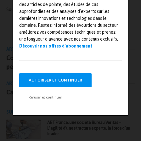
des articles de pointe, des études de cas
Source :
https://www.swagelok.com/
approfondies et des analyses d’experts sur les
dernières innovations et technologies dans le
domaine. Restez informé des évolutions du secteur,
L'AUTEUR
améliorez vos compétences techniques et prenez
Mesures-et-tests.com
une longueur d’avance avec nos contenus exclusifs.
Découvrir nos offres d’abonnement
ARTICLE PRÉCÉDENT
Concevoir des harpes plus légères et plus
performantes grâce à la simulation
AUTORISER ET CONTINUER
ARTICLE SUIVANT
Capteurs laser économiques et compactes
Refuser et continuer
SUR LE MÊME SUJET
AET France, une société Bureau Veritas –
L’agilité d’une structure experte, la force d’un
leader