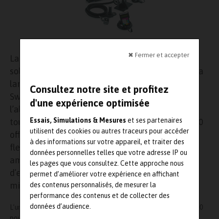
✖ Fermer et accepter
La compagnie Swagelok, leader en produits et
solutions dans le domaine des systèmes fluides, a
lancé une nouvelle unité d’étalonnage portable
Consultez notre site et profitez
Swagelok M200, conçue pour rationaliser
d'une expérience optimisée
l’alimentation destinée à la soudure orbitale. La
Essais, Simulations & Mesures
et ses partenaires
toute nouvelle unité d’étalonnage portable M200
utilisent des cookies ou autres traceurs pour accéder
offre une alimentation locale, une plus grande
à des informations sur votre appareil, et traiter des
flexibilité, des coûts réduits et une efficacité
données personnelles telles que votre adresse IP ou
améliorée à même de réduire les délais
les pages que vous consultez. Cette approche nous
d’entretien de quelques jours à juste quelques
permet d’améliorer votre expérience en affichant
minutes.
des contenus personnalisés, de mesurer la
performance des contenus et de collecter des
données d’audience.
L’unité permet l’étalonnage immédiat de l’alimentation du M200
pour système de soudure orbitale. Beaucoup de systèmes de