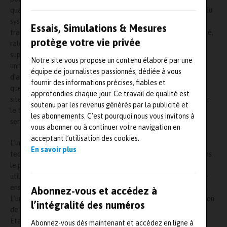
qualité requièrent un étalonnage périodique de l’alimentation du
système de soudure orbitale. Le processus d’étalonnage
Essais, Simulations & Mesures
traditionnel est mené hors site dans un centre de service désigné,
protège votre vie privée
ralentissant les opérations ou nécessitant des dépenses
supplémentaires encourues par la location d’équipement. Une
Notre site vous propose un contenu élaboré par une
unité d’étalonnage portable permet de minimiser les temps
équipe de journalistes passionnés, dédiée à vous
d’arrêt, ce qui est essentiel en des lieux isolés ou sécurisés, tels
fournir des informations précises, fiables et
que les plateformes pétrolières, les centrales nucléaires ou les
approfondies chaque jour. Ce travail de qualité est
sites gouvernementaux qui ne peuvent pas facilement organiser
soutenu par les revenus générés par la publicité et
le transport de l’alimentation vers et à partir de centres de
les abonnements. C’est pourquoi nous vous invitons à
services.
vous abonner ou à continuer votre navigation en
acceptant l’utilisation des cookies.
L’unité d’étalonnage portable M200 est conçue avec une
En savoir plus
technologie améliorée axée sur la promotion de l’efficacité dans
le processus de soudure. Un écran de navigation invite les
utilisateurs à lancer le processus d’étalonnage. L’unité effectue
ensuite divers diagnostics et mesure des niveaux de production.
Abonnez-vous et accédez à
L’unité a été développée pour étalonner précisément en fonction
l’intégralité des numéros
de variables de soudage critiques, notamment : Courant –
Etalonnage automatique, Tension / Voltage et Vitesse.
Abonnez-vous dès maintenant et accédez en ligne à