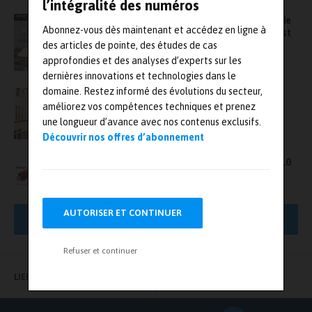
l’intégralité des numéros
Une solution d’automatisation du contrôle de
Abonnez-vous dès maintenant et accédez en ligne à
briques par caméra, lauréate du Prix Grand Est
Transformation (GET(1)) Industrie 2022
des articles de pointe, des études de cas
approfondies et des analyses d’experts sur les
dernières innovations et technologies dans le
domaine. Restez informé des évolutions du secteur,
Aprex Solutions apporte son expertise en
améliorez vos compétences techniques et prenez
vision industrielle pour les projets R&D
d’Ÿnsect, acteur majeur de l’Agritech
une longueur d’avance avec nos contenus exclusifs.
Découvrir nos offres d’abonnement
La Gamme Moment Alpha® Innove dans le 4.0
AUTORISER ET CONTINUER
AFFICHER PLUS DE RÉSULTATS
Refuser et continuer
LIENS UTILES