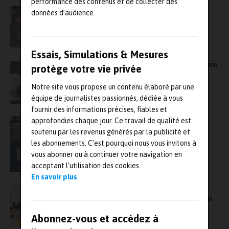
performance des contenus et de collecter des
Alliance entre ESI Group et Assystem
données d’audience.
Technologies dans l’industrie 4.0
Essais, Simulations & Mesures
La mesure dimensionnelle sous haute précision
protège votre vie privée
dans l’industrie
Notre site vous propose un contenu élaboré par une
équipe de journalistes passionnés, dédiée à vous
fournir des informations précises, fiables et
Les enjeux des bancs d’essais et de la
approfondies chaque jour. Ce travail de qualité est
simulation dans l’industrie moderne : agilité,
soutenu par les revenus générés par la publicité et
innovation et expertise
les abonnements. C’est pourquoi nous vous invitons à
vous abonner ou à continuer votre navigation en
acceptant l’utilisation des cookies.
En savoir plus
La métrologie au cœur des transitions
industrielles sur le salon Global Industrie Lyon
Abonnez-vous et accédez à