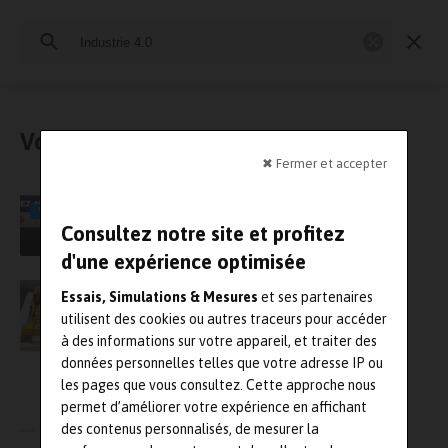
Rechercher
:
Essais physiques
Simulation
Contrôle Qualité
Mesures
Vous avez cherché : « Industrie 4.0 »
✖ Fermer et accepter
IoT : quand l’Industrie 4.0 révolutionne les
VIDÉO
normes
Consultez notre site et profitez
d'une expérience optimisée
L’association Exera organise sa journée
Essais, Simulations & Mesures
et ses partenaires
technique le 24 novembre sur l’industrie 4.0
utilisent des cookies ou autres traceurs pour accéder
à des informations sur votre appareil, et traiter des
données personnelles telles que votre adresse IP ou
les pages que vous consultez. Cette approche nous
Avec l’acquisition de CADLM, Hexagon se
renforce dans l’Industrie 4.0, les solutions
permet d’améliorer votre expérience en affichant
autonomes et les jumeaux numériques
des contenus personnalisés, de mesurer la