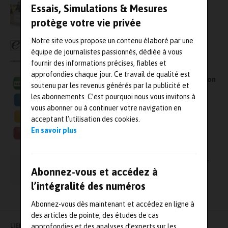
d’essais de classe mondiale pour ses futurs
Essais, Simulations & Mesures
moteurs
protège votre vie privée
Notre site vous propose un contenu élaboré par une
L’évènement de l’innovation et de la
équipe de journalistes passionnés, dédiée à vous
technologie pour la recherche et l’industrie
fournir des informations précises, fiables et
approfondies chaque jour. Ce travail de qualité est
Plus qu’une semaine avant l’ouverture du salon
soutenu par les revenus générés par la publicité et
MesurexpoVision
les abonnements. C’est pourquoi nous vous invitons à
vous abonner ou à continuer votre navigation en
acceptant l’utilisation des cookies.
En savoir plus
CMOI 2011 – E Lille du 21 au 25 novembre 2011
Abonnez-vous et accédez à
l’intégralité des numéros
Abonnez-vous dès maintenant et accédez en ligne à
des articles de pointe, des études de cas
LIENS UTILES
approfondies et des analyses d’experts sur les