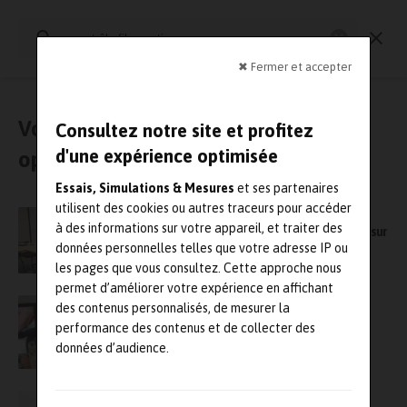
Rechercher
:
Essais physiques
Simulation
Contrôle Qualité
Mesures
✖ Fermer et accepter
Vous avez cherché : « contrôle fibre
Consultez notre site et profitez
d'une expérience optimisée
optique »
Essais, Simulations & Mesures
et ses partenaires
utilisent des cookies ou autres traceurs pour accéder
Andra et le LNE renouvellent leur accord de
à des informations sur votre appareil, et traiter des
partenariat de recherche et développement sur
données personnelles telles que votre adresse IP ou
l’observation des déchets radioactifs
les pages que vous consultez. Cette approche nous
permet d’améliorer votre expérience en affichant
Microlease met Rai Way en pole position à
des contenus personnalisés, de mesurer la
Monza
performance des contenus et de collecter des
données d’audience.
Snecma construit à Istres un nouveau banc