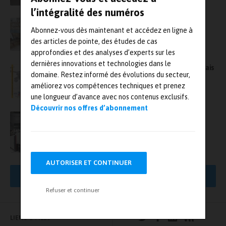
l’intégralité des numéros
dB Vib Groupe exposera aux Journées des
Abonnez-vous dès maintenant et accédez en ligne à
Essais et de la simulation – Astelab
des articles de pointe, des études de cas
approfondies et des analyses d’experts sur les
dernières innovations et technologies dans le
DIXI Microtechniques : des prestations d’essais
domaine. Restez informé des évolutions du secteur,
et de simulation pour les systèmes critiques
améliorez vos compétences techniques et prenez
une longueur d’avance avec nos contenus exclusifs.
Découvrir nos offres d’abonnement
Réalisation de vos essais in-situ
AUTORISER ET CONTINUER
AFFICHER PLUS DE RÉSULTATS
Refuser et continuer
LIENS UTILES