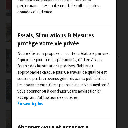
performance des contenus et de collecter des
données d’audience.
Des essais vibratoires pour accélérer le
développement de l’X-57 Maxwell, l’avion
Essais, Simulations & Mesures
électrique de la Nasa
protège votre vie privée
Des solutions complètes pour vos essais
Notre site vous propose un contenu élaboré par une
environnementaux et vos mesures vibratoires
équipe de journalistes passionnés, dédiée à vous
fournir des informations précises, fiables et
approfondies chaque jour. Ce travail de qualité est
soutenu par les revenus générés par la publicité et
Focus sur les essais combinés vibratoires et
les abonnements. C’est pourquoi nous vous invitons à
climatiques
vous abonner ou à continuer votre navigation en
acceptant l’utilisation des cookies.
En savoir plus
Les laboratoires d’essais lyonnais et
valenciennois de Sopemea accroissent leurs
capacités vibratoires￼
Abonnez-vous et accédez à