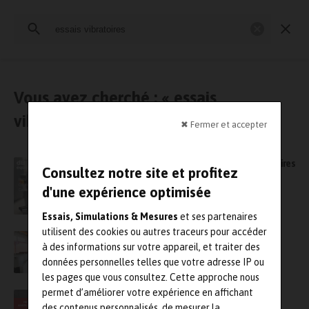
Rechercher
:
Essais physiques
Simulation
Contrôle Qualité
Mesures
Vous avez cherché : « essais
vibratoires »
✖ Fermer et accepter
dB Vib Instrumentation équipe vos laboratoires
Consultez notre site et profitez
d’essais vibratoires
d'une expérience optimisée
Essais, Simulations & Mesures
et ses partenaires
utilisent des cookies ou autres traceurs pour accéder
Le groupe 6NAPSE lance 6LING, une nouvelle
à des informations sur votre appareil, et traiter des
offre de service pour la maintenance des
moyens d’essais vibratoires
données personnelles telles que votre adresse IP ou
les pages que vous consultez. Cette approche nous
permet d’améliorer votre expérience en affichant
Technique de « Motion amplification »
des contenus personnalisés, de mesurer la
appliquée aux essais vibratoires