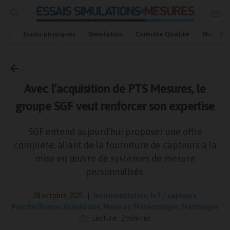
Essais physiques
Simulation
Contrôle Qualité
Mesures
Accueil
Marché/Fusion/Acquisition
Avec l’acquisition de PTS Mesures, le
groupe SGF veut renforcer son expertise
SGF entend aujourd’hui proposer une offre
complète, allant de la fourniture de capteurs à la
mise en œuvre de systèmes de mesure
personnalisés.
28 octobre 2025
Instrumentation
,
IoT / capteurs
,
Marché/Fusion/Acquisition
,
Mesures
,
Météorologie
,
Métrologie
Lecture : 2 minutes