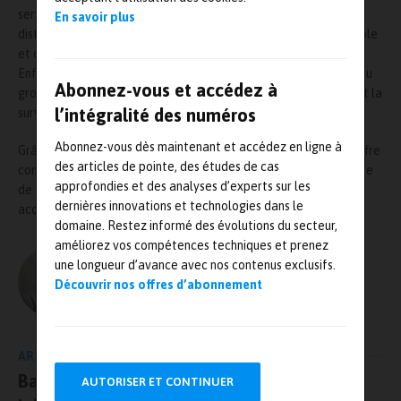
service de l’essai et de la recherche. D’autre part,
Phimesure
En savoir plus
distribue une large gamme de capteurs de force, pression, couple
et déplacement, adaptés à de multiples domaines industriels.
Enfin, PTS Mesures
élargira désormais le champ d’application du
Abonnez-vous et accédez à
groupe vers les mesures environnementales, la météorologie et la
l’intégralité des numéros
surveillance d’infrastructures.
Abonnez-vous dès maintenant et accédez en ligne à
Grâce à cette synergie, SGF entend aujourd’hui proposer une offre
des articles de pointe, des études de cas
complète, allant de la fourniture de capteurs à la mise en œuvre
approfondies et des analyses d’experts sur les
de systèmes de mesure personnalisés, tout en garantissant
dernières innovations et technologies dans le
accompagnement technique et fiabilité métrologique.
domaine. Restez informé des évolutions du secteur,
améliorez vos compétences techniques et prenez
une longueur d’avance avec nos contenus exclusifs.
L'AUTEUR
Découvrir nos offres d’abonnement
Olivier Guillon – MRJ PRESSE
ARTICLE PRÉCÉDENT
Batteries : CNPP se dote d’une nouvelle
AUTORISER ET CONTINUER