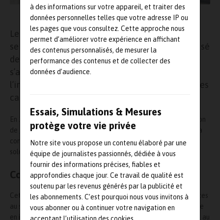
à des informations sur votre appareil, et traiter des
Source : PTS Mesures
données personnelles telles que votre adresse IP ou
les pages que vous consultez. Cette approche nous
Le
groupe SGF
poursuit son développement au
permet d’améliorer votre expérience en affichant
service de la mesure et de la métrologie. Composé
des contenus personnalisés, de mesurer la
des sociétés Prescamex et Phimesure, SGF
performance des contenus et de collecter des
s’appuie sur plus de vingt ans d’expérience dans
données d’audience.
l’instrumentation, les jauges de déformation et les
capteurs de mesure.
Essais, Simulations & Mesures
En 2025, le groupe a franchi une nouvelle étape avec l’acquisition
protège votre vie privée
de
PTS Mesures
, société reconnue pour son savoir-faire dans la
conception et la fourniture de stations météorologiques et de
Notre site vous propose un contenu élaboré par une
solutions de mesure environnementale.
équipe de journalistes passionnés, dédiée à vous
fournir des informations précises, fiables et
Complémentarité des compétences
approfondies chaque jour. Ce travail de qualité est
soutenu par les revenus générés par la publicité et
Cette intégration renforce la complémentarité des compétences
les abonnements. C’est pourquoi nous vous invitons à
au sein du groupe. D’une part,
Prescamex
apporte son expertise
vous abonner ou à continuer votre navigation en
en instrumentation et en intégration de jauges de déformation, au
acceptant l’utilisation des cookies.