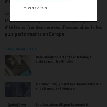
infrastructure d’essais
Refuser et continuer
ARTICLE SUIVANT
Mobilité électrique : Serma inaugure près
d’Orléans l’un des centres d’essais abusifs les
plus performants en Europe
SUR LE MÊME SUJET
Deux travaux de recherche en tribologie
distingués sur les JIFT 2026
Manufacturing Quality Pack : boucler la boucle
entre la mesure et l’usinage
Solution universelle pour la mesure et