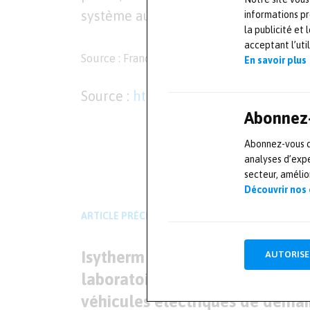
système automatique de scanner 3D d
informations pr
la publicité et
acceptant l’uti
Source : France Innovation
En savoir plus
Source :
https://www.avnir.fr/
Abonnez-
L'AUTEUR
Abonnez-vous dè
Mesures-et-tests.com
analyses d’expe
secteur, améli
Découvrir nos
ARTICLE PRÉCÉDENT
Isytherm : un nouveau
AUTORISE
laboratoire pour inventer les
véhicules électriques de demai