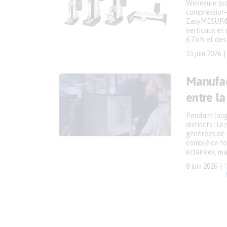
Wimesure pro
compression-f
EasyMESUR® 
verticaux et 
6,7 kN et des
15 juin 2026
Manufac
entre la
Pendant longt
distincts : l
générées de p
comblé ce fos
éclairées, ma
8 juin 2026