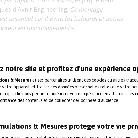
t par rapport à ses voisines
, explique Rémi
ues d’Avnir Engineering.
Ce montage
 essentiel car il évite les balourds et autres
 moteur en fonctionnement
».
nc d’essai qui permettrait par la mesure
ver les termes inertiels, soit la matrice
duit. Le but de ce banc est de pouvoir
z notre site et profitez d'une expérience 
ition du centre d’inertie de chaque aube
ations & Mesures
et ses partenaires utilisent des cookies ou autres trace
 afin de pouvoir faciliter l’appairage des
r votre appareil, et traiter des données personnelles telles que votre ad
te approche nous permet d’améliorer votre expérience en affichant des c
formance des contenus et de collecter des données d’audience.
égrer au banc est une aube de réacteur, de
ette étude servira de base au
Simulations & Mesures protège votre vie pr
el automatisé plus performant et plus
, en complément à la mesure d’inertie, un
 propose un contenu élaboré par une équipe de journalistes passionnés, d