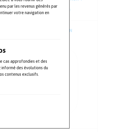
tenu par les revenus générés par
Consultez les dernières newsletters !
ontinuer votre navigation en
TÉLÉCHARGER L’APPLICATION
MOBILE
os
de cas approfondies et des
z informé des évolutions du
s contenus exclusifs.