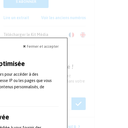
S'ABONNER
Lire un extrait
Voir les anciens numéros
Télécharger le Kit Média
✖ Fermer et accepter
NEWSLETTER
optimisée
Ne ratez aucune actualité !
urs pour accéder à des
Tous les 15 jours, recevez directement
resse IP ou les pages que vous
l'essentiel de l'actualité du secteur dans votre
boite mail
ontenus personnalisés, de
ivée
VOUS HÉSITEZ À VOUS ABONNER ?
édiée à vous fournir des