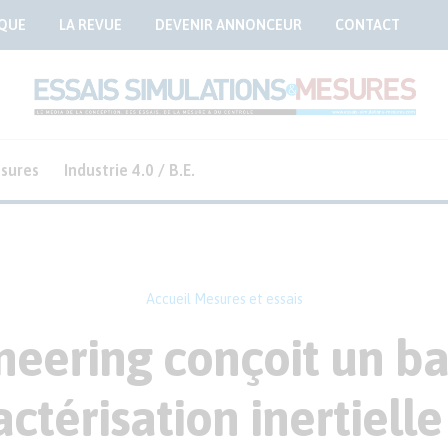
QUE
LA REVUE
DEVENIR ANNONCEUR
CONTACT
sures
Industrie 4.0 / B.E.
Accueil
Mesures et essais
neering conçoit un ba
actérisation inertiell