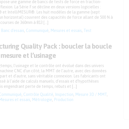
pose une gamme de bancs de tests de force en traction-
lexion. La Série F se décline en deux versions logicielles :
et IntelliMESUR®. Les huit modèles de la gamme (sept
un horizontal) couvrent des capacités de force allant de 500 N à
 courses de 360mm à 813 […]
Banc d'essais
,
Communiqué
,
Mesures et essais
,
Test
turing Quality Pack : boucler la boucle
 mesure et l’usinage
emps, l’usinage et le contrôle ont évolué dans des univers
a machine CNC d’un côté, la MMT de l’autre, avec des données
art et d’autre, sans véritable connexion. Les fabricants ont
sé à l’aide de calculs manuels, d’essais et d’hypothèses
is engendrant perte de temps, rebuts et […]
Communiqué
,
Contrôle Qualité
,
Inspection
,
Mesure 3D / MMT
,
Mesures et essais
,
Métrologie
,
Production