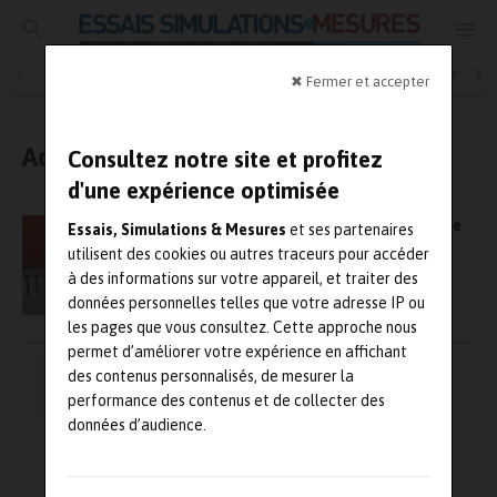
Essais physiques
Simulation
Contrôle Qualité
Mesures
✖ Fermer et accepter
Acoustique / Vibratoire
Consultez notre site et profitez
d'une expérience optimisée
Analyse vibratoire : Dynae fait l’acquisition de
Essais, Simulations & Mesures
et ses partenaires
la société Aquaturbo
utilisent des cookies ou autres traceurs pour accéder
à des informations sur votre appareil, et traiter des
données personnelles telles que votre adresse IP ou
les pages que vous consultez. Cette approche nous
permet d’améliorer votre expérience en affichant
Pagination
des contenus personnalisés, de mesurer la
←
1
…
6
7
8
des
performance des contenus et de collecter des
publications
données d’audience.
→