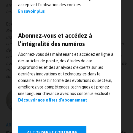
acceptant l’utilisation des cookies.
arrêter un essai de simulation de décollage et consommer
En savoir plus
beaucoup de carburant pour rien.
»
Et de continuer : «
Sur les moteurs GE90-115 qui équipent le
Boeing 777, on effectue les mesures sur deux arbres
Abonnez-vous et accédez à
indépendants et tournant à des vitesses différentes. Ils sont
l’intégralité des numéros
contrôlés en permanence et ne doivent pas dépasser un niveau
de déplacement imposé. Nous avons pu interpréter leur
Abonnez-vous dès maintenant et accédez en ligne à
comportement vibratoire facilement sur le système Tescia qui
des articles de pointe, des études de cas
nous donne immédiatement des informations simples à partir de
approfondies et des analyses d’experts sur les
traitements pourtant complexes tel que l’utilisation de filtres
dernières innovations et technologies dans le
suiveurs pour obtenir des signaux clairs et fiables.
»
domaine. Restez informé des évolutions du secteur,
améliorez vos compétences techniques et prenez
une longueur d’avance avec nos contenus exclusifs.
L'AUTEUR
Découvrir nos offres d’abonnement
Olivier Guillon – MRJ PRESSE
ARTICLE PRÉCÉDENT
AUTORISER ET CONTINUER