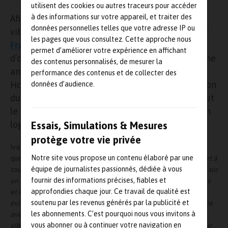
utilisent des cookies ou autres traceurs pour accéder
à des informations sur votre appareil, et traiter des
Afin de relever les défis en matière de contrôle
données personnelles telles que votre adresse IP ou
vibratoire et mener des mesures plus fiables,
Air
les pages que vous consultez. Cette approche nous
France Industries
a fait appel à
HBK
afin
permet d’améliorer votre expérience en affichant
d’optimiser son banc de mesure
Zephyr
. Après une
des contenus personnalisés, de mesurer la
analyse approfondie des besoins, les ingénieurs
performance des contenus et de collecter des
Hottinger
Bruel & Kjaer
ont préconisé l’intégration
données d’audience.
du système Tescia. Cette solution complète inclut
le matériel d’acquisition de données LAN-XI et un
logiciel d’analyse temps réel.
Essais, Simulations & Mesures
protège votre vie privée
Ivan Rouesné, responsable du banc de mesure Zephyr, explique
Notre site vous propose un contenu élaboré par une
que «
la
mesure de vibration
peut sembler un détail par rapport à
équipe de journalistes passionnés, dédiée à vous
tout ce que nous faisons sur un moteur de type GE90-115. Mais sur
fournir des informations précises, fiables et
un essai de performance, on développe des forces importantes
approfondies chaque jour. Ce travail de qualité est
et le moindre signe de déséquilibrage doit
absolument
être
soutenu par les revenus générés par la publicité et
évité. Un essai complet se fait en deux fois sept heures d’affilée
les abonnements. C’est pourquoi nous vous invitons à
avec deux équipes. Toutefois, si la valeur de déplacement
vous abonner ou à continuer votre navigation en
vibratoire due à l’équilibrage est hors tolérance, on peut devoir