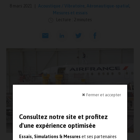
8 mars 2021
Acoustique / Vibratoire
,
Aéronautique-spatial
,
Mesures et essais
Lecture : 2 minutes
✖ Fermer et accepter
Consultez notre site et profitez
d'une expérience optimisée
Essais, Simulations & Mesures
et ses partenaires
Photo : courtesy of Air France