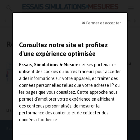
Essais physiques
Simulation
Contrôle Qualité
Mesures
✖ Fermer et accepter
Réglage / calibration
Consultez notre site et profitez
d'une expérience optimisée
Zeiss finaliste des trophées de l’Innovation au
Essais, Simulations & Mesures
et ses partenaires
salon Forum Labo 2023 avec son nouveau
utilisent des cookies ou autres traceurs pour accéder
microscope Axiovert 5 digital
à des informations sur votre appareil, et traiter des
données personnelles telles que votre adresse IP ou
les pages que vous consultez. Cette approche nous
permet d’améliorer votre expérience en affichant
des contenus personnalisés, de mesurer la
LIENS UTILES
performance des contenus et de collecter des
données d’audience.
Essais Simulations & Mesures