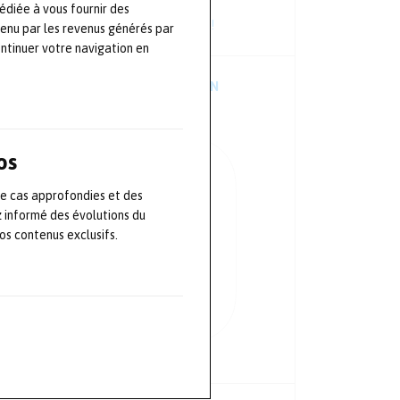
édiée à vous fournir des
Consultez les dernières newsletters !
tenu par les revenus générés par
ontinuer votre navigation en
TÉLÉCHARGER L’APPLICATION
MOBILE
os
de cas approfondies et des
z informé des évolutions du
s contenus exclusifs.