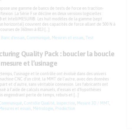
pose une gamme de bancs de tests de force en traction-
lexion. La Série F se décline en deux versions logicielles :
et IntelliMESUR®. Les huit modèles de la gamme (sept
un horizontal) couvrent des capacités de force allant de 500 N à
 courses de 360mm à 813 […]
Banc d'essais
,
Communiqué
,
Mesures et essais
,
Test
turing Quality Pack : boucler la boucle
 mesure et l’usinage
emps, l’usinage et le contrôle ont évolué dans des univers
a machine CNC d’un côté, la MMT de l’autre, avec des données
art et d’autre, sans véritable connexion. Les fabricants ont
sé à l’aide de calculs manuels, d’essais et d’hypothèses
is engendrant perte de temps, rebuts et […]
Communiqué
,
Contrôle Qualité
,
Inspection
,
Mesure 3D / MMT
,
Mesures et essais
,
Métrologie
,
Production