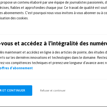
 propose un contenu élaboré par une équipe de journalistes passionnés, d
 réunir des spécialistes techniques au sein
écises, fiables et approfondies chaque jour. Ce travail de qualité est sou
r à des clients actuels et potentiels dans le
 les abonnements. C’est pourquoi nous vous invitons à vous abonner ou à c
eilleures pratiques en matière de simulation
lisation des cookies.
t déploiement d’applications.
»
ol-days
vous et accédez à l’intégralité des numér
s maintenant et accédez en ligne à des articles de pointe, des études 
rts sur les dernières innovations et technologies dans le domaine. Reste
orez vos compétences techniques et prenez une longueur d’avance avec no
 offres d’abonnement
ARTICLE SUIVANT
R ET CONTINUER
Refuser et continuer
Le Cetim confirme son
engagement dans le domaine