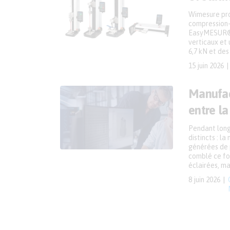
Wimesure pro
compression-f
EasyMESUR® 
verticaux et 
6,7 kN et des
15 juin 2026
Manufac
entre la
Pendant longt
distincts : l
générées de p
comblé ce fos
éclairées, ma
8 juin 2026