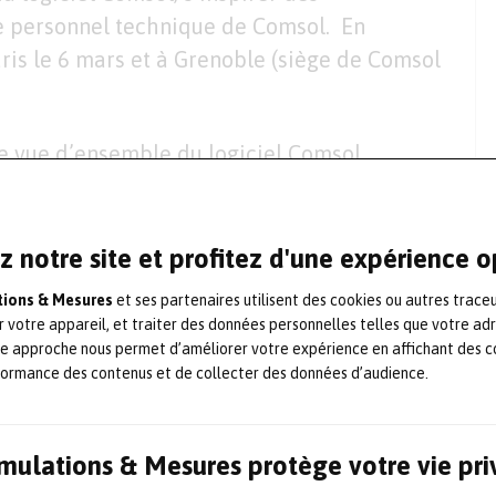
le personnel technique de Comsol. En
aris le 6 mars et à Grenoble (siège de Comsol
 vue d’ensemble du logiciel Comsol
applications peuvent être utilisées pour
 structure. Le programme offre différentes
 pour les utilisateurs de simulation qu’ils
z notre site et profitez d'une expérience 
 une variété de sujets et de disciplines. Les
ations & Mesures
et ses partenaires utilisent des cookies ou autres trace
l’opportunité de découvrir l’utilisation de
r votre appareil, et traiter des données personnelles telles que votre ad
te approche nous permet d’améliorer votre expérience en affichant des c
ductivité et optimiser les méthodes de
formance des contenus et de collecter des données d’audience.
out afin de construire et développer la
Simulations & Mesures protège votre vie pr
 Jeff Hiller, vice-président des ventes de