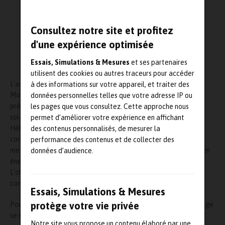
Consultez notre site et profitez
d'une expérience optimisée
Essais, Simulations & Mesures
et ses partenaires
utilisent des cookies ou autres traceurs pour accéder
L’association étudiante de HEI Lille, Hélios, est présente sur le
à des informations sur votre appareil, et traiter des
Mondial de l’Automobile du 4 au 14 octobre 2018. Les étudiants
données personnelles telles que votre adresse IP ou
présentent aux visiteurs leur prototype de voiture entièrement
les pages que vous consultez. Cette approche nous
solaire, Hélios 4.
Parallèlement au lancement du prototype de
permet d’améliorer votre expérience en affichant
Hélios 4 sur le salon, les étudiants se sont fixés un l’objectif de
des contenus personnalisés, de mesurer la
concourir à l’European Solar Challenge de 2020. Cette course
performance des contenus et de collecter des
mettant en compétition les voitures fonctionnant uniquement en
données d’audience.
énergie solaire se déroule tous les deux ans en Belgique.
L’objectif du challenge est de promouvoir des voitures qui
consomment le moins possible.
Essais, Simulations & Mesures
protège votre vie privée
Pour l’association Hélios, les valeurs du European Solar Challenge
se rapprochent des siennes : promouvoir des énergies
Notre site vous propose un contenu élaboré par une