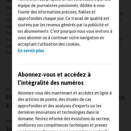
renouvelables et durables.
«
Malgré les progrès qui ont été
équipe de journalistes passionnés, dédiée à vous
observés ces dernières années, les panneaux et batteries
fournir des informations précises, fiables et
solaires ne sont pas encore totalement propres
, affirme Baptiste
approfondies chaque jour. Ce travail de qualité est
Salomez, président 2018 de l’association Hélios.
L’importance ici
soutenu par les revenus générés par la publicité et
est de soutenir la recherche sur ce sujet et d’engendrer des
les abonnements. C’est pourquoi nous vous invitons à
financements qui aideront à développer de nouvelles
vous abonner ou à continuer votre navigation en
techniques, plus propres et plus durables. Il s’agit d’un véritable
acceptant l’utilisation des cookies.
enjeu écologique à l’échelle mondiale.
»
En savoir plus
Source :
https://www.hei.fr/
L'AUTEUR
Abonnez-vous et accédez à
Mesures-et-tests.com
l’intégralité des numéros
ARTICLE PRÉCÉDENT
Abonnez-vous dès maintenant et accédez en ligne à
ESI Group inaugure son nouveau siège France
des articles de pointe, des études de cas
à Rungis
approfondies et des analyses d’experts sur les
dernières innovations et technologies dans le
domaine. Restez informé des évolutions du secteur,
ARTICLE SUIVANT
améliorez vos compétences techniques et prenez
Sur le Mondial de Paris, Faurecia veut