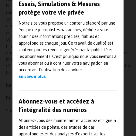
Essais, Simulations & Mesures
l’énergie et les ondes acoustiques qu’ils libèrent lorsqu’ils se
protège votre vie privée
rompent.
Le système, muni de moyens de transmission, permet la mise en
Notre site vous propose un contenu élaboré par une
oeuvre d’alarmes et la télésurveillance des structures
équipe de journalistes passionnés, dédiée à vous
concernées.
fournir des informations précises, fiables et
Le présent guide décrit le procédé, à travers les phénomènes
approfondies chaque jour. Ce travail de qualité est
physiques sur lesquels il se base et l’appareillage qu’il mobilise. Il
soutenu par les revenus générés par la publicité et
donne à son utilisateur tous les conseils nécessaires pour la bonne
les abonnements. C’est pourquoi nous vous invitons à
mise en oeuvre de cette méthode sur les ouvrages d’art, de la
vous abonner ou à continuer votre navigation en
réflexion préalable jusqu’à l’interprétation des résultats servant à
acceptant l’utilisation des cookies.
la prise des décisions relatives à la gestion de l’ouvrage.
En savoir plus
Réf. :
ACOUSCAB
Prix :
30 HT
Abonnez-vous et accédez à
l’intégralité des numéros
Source :
https://www.ifsttar.fr/
Abonnez-vous dès maintenant et accédez en ligne à
L'AUTEUR
des articles de pointe, des études de cas
Mesures-et-tests.com
approfondies et des analyses d’experts sur les