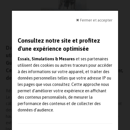
✖ Fermer et accepter
Consultez notre site et profitez
Dans la surveillance acoustique des câbles, les
d'une expérience optimisée
utilisateurs ont désormais a leur disposition un
Essais, Simulations & Mesures
et ses partenaires
Guide méthodologique du système CASC – LPC.
utilisent des cookies ou autres traceurs pour accéder
Cet ouvrage a été coordonné par Christian Tessier,
à des informations sur votre appareil, et traiter des
de l’Ifsttar.
données personnelles telles que votre adresse IP ou
les pages que vous consultez. Cette approche nous
Résumé –
permet d’améliorer votre expérience en affichant
Le procédé CASC (contrôle acoustique pour la surveillance des
des contenus personnalisés, de mesurer la
câbles) est un système de surveillance de structures comprenant
performance des contenus et de collecter des
des câbles tendus (notamment les ponts suspendus, ponts à
données d’audience.
haubans, structures à précontrainte intérieure ou précontrainte
extérieure).Une fois en place, il permet la détection et la
localisation des ruptures des fils constituant ces câbles, par