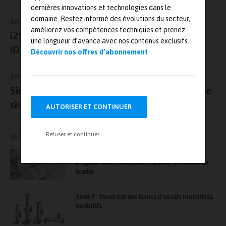
dernières innovations et technologies dans le
domaine. Restez informé des évolutions du secteur,
ARTICLE PRÉCÉDENT
améliorez vos compétences techniques et prenez
i2S Vision distribue désormais les caméras
une longueur d’avance avec nos contenus exclusifs.
IDT sur le marché français
Découvrir nos offres d’abonnement
ARTICLE SUIVANT
SimMechanics : nouvelles fonctionnalités de
simulation multi-corps
AUTORISER ET CONTINUER
Refuser et continuer
SUR LE MÊME SUJET
AET France, une société Bureau Veritas –
L’agilité d’une structure experte, la force d’un
leader
Série F : focus sur des bancs d’essais motorisés
évolutifs