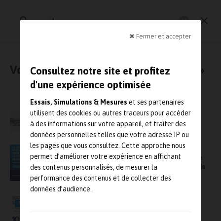
Rechercher
:
Essais physiques
Simulation
Contrôle Qualité
Mesures
✖ Fermer et accepter
Vous avez cherché : « oscilloscopes »
Consultez notre site et profitez
d'une expérience optimisée
Rohde & Schwarz élargit sa gamme
Essais, Simulations & Mesures
et ses partenaires
d’oscilloscopes avec le modèle 8 voies de la
utilisent des cookies ou autres traceurs pour accéder
gamme R&S MXO 5
à des informations sur votre appareil, et traiter des
données personnelles telles que votre adresse IP ou
les pages que vous consultez. Cette approche nous
Prêt à relever encore plus de défis : Rohde &
permet d’améliorer votre expérience en affichant
Schwarz étoffe sa famille d’oscilloscopes de
nouvelle génération avec le modèle 8 voies de
des contenus personnalisés, de mesurer la
la gamme R&S MXO 5
performance des contenus et de collecter des
données d’audience.
Oscilloscopes Rohde & Schwarz : 10 ans
VIDÉO
d’innovation