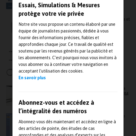
Essais, Simulations & Mesures
protège votre vie privée
Des oscilloscopes pour faciliter le débogage et
Notre site vous propose un contenu élaboré par une
les tests de conformité automatisés
équipe de journalistes passionnés, dédiée à vous
fournir des informations précises, fiables et
approfondies chaque jour. Ce travail de qualité est
soutenu par les revenus générés par la publicité et
RS Components enrichit son catalogue
d’équipements de test et de mesure RS Pro
les abonnements. C’est pourquoi nous vous invitons à
vous abonner ou à continuer votre navigation en
acceptant l’utilisation des cookies.
En savoir plus
RS Components met en avant la plate-forme
de test et mesure Red Pitaya à Electronica 2014
Abonnez-vous et accédez à
l’intégralité des numéros
Tektronix lance une solution automatisée de
test de conformité BroadR-Reach PHY
Abonnez-vous dès maintenant et accédez en ligne à
des articles de pointe, des études de cas
approfondies et des analyses d’experts sur les