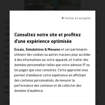
✖ Fermer et accepter
Le projet de recherche porte sur l’optimisation
des échangeurs thermiques. Baptisée NEO
(Numerical and Experimental Optimisation
Consultez notre site et profitez
platform), cette chaire est la 5e pilotée par l’IMT
d'une expérience optimisée
Lille Douai et s’inscrit dans l’ADN de l’école. Elle
Essais, Simulations & Mesures
et ses partenaires
poursuit en effet un besoin industriel d’innovation
utilisent des cookies ou autres traceurs pour accéder
et concerne à la fois un domaine de recherche
à des informations sur votre appareil, et traiter des
prioritaire de l’école – l’optimisation énergétique –
données personnelles telles que votre adresse IP ou
les pages que vous consultez. Cette approche nous
et un secteur stratégique pour les Hauts-de-
permet d’améliorer votre expérience en affichant
France .
des contenus personnalisés, de mesurer la
performance des contenus et de collecter des
Développer l’automobile de demain, plus propre et plus
données d’audience.
intelligente
Signé pour une période de six ans renouvelable, l’accord lie Valeo