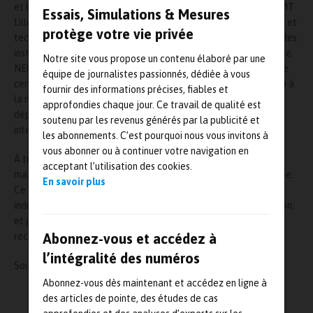
et le Département énergétique industrielle (DEI) , commun à IMT
Essais, Simulations & Mesures
Lille Douai et Armines (dont le personnel permanent, ingénieurs et
protège votre vie privée
techniciens, contribue au développement et à la maintenance des
installations d’essais et des moyens de calculs du DEI) . La chaire
Notre site vous propose un contenu élaboré par une
NEO repose sur une collaboration de vingt ans entre le DEI et le
équipe de journalistes passionnés, dédiée à vous
centre de Recherche Valeo de La Verrière, qui a déjà donné lieu à
fournir des informations précises, fiables et
la mise en place de trois projets de recherche nationaux et au
approfondies chaque jour. Ce travail de qualité est
dépôt de six brevets, dont trois avec des extensions
soutenu par les revenus générés par la publicité et
internationales.
les abonnements. C’est pourquoi nous vous invitons à
vous abonner ou à continuer votre navigation en
À travers ce nouvel accord, IMT Lille Douai, Armines et Valeo
acceptant l’utilisation des cookies.
marquent leur volonté d’accroître leur collaboration scientifique.
En savoir plus
Ce rapprochement stratégique s’inscrit dans un contexte
industriel de rupture technologique, très favorable à l’innovation,
et permettra de mutualiser les coûts et les résultats de la
Abonnez-vous et accédez à
recherche.
l’intégralité des numéros
Source :
https://imt-lille-douai.fr/
Abonnez-vous dès maintenant et accédez en ligne à
des articles de pointe, des études de cas
L'AUTEUR