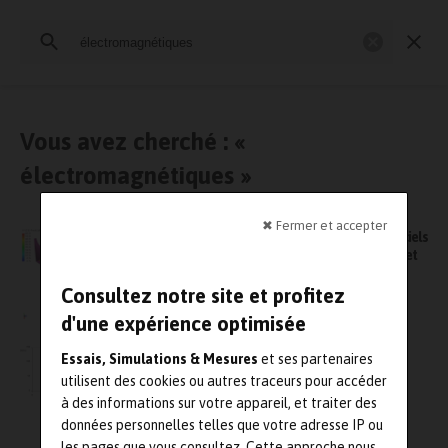
Rechercher
:
Essais physiques
Simulation
Contrôle Qualité
Mesures
Vous avez cherché : «
électromagnétiques »
✖ Fermer et accepter
Altair lance une nouvelle version de ses logiciels
électromagnétiques destinés à l’e-Mobility et
la communication
Consultez notre site et profitez
d'une expérience optimisée
L’INRS met au point un dispositif pour la
Essais, Simulations & Mesures
et ses partenaires
réduction des champs électromagnétiques
utilisent des cookies ou autres traceurs pour accéder
émis par les soudeuses haute-fréquence
à des informations sur votre appareil, et traiter des
anciennes
données personnelles telles que votre adresse IP ou
les pages que vous consultez. Cette approche nous