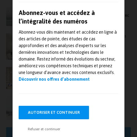
Siemens renforce son leadership dans le
Abonnez-vous et accédez à
domaine des logiciels industriels et de l’IA avec
l’intégralité des numéros
l’acquisition d’Altair Engineering
Abonnez-vous dès maintenant et accédez en ligne à
Le groupe 6Napse investit dans une chambre
des articles de pointe, des études de cas
CRBM pour ses essais CEM
approfondies et des analyses d’experts sur les
dernières innovations et technologies dans le
domaine. Restez informé des évolutions du secteur,
améliorez vos compétences techniques et prenez
Applus et Rohde & Schwarz intègrent un
une longueur d’avance avec nos contenus exclusifs.
système de tests eCall en environnement
Découvrir nos offres d’abonnement
d’essais CEM
Rohde & Schwarz élargit sa gamme
d’oscilloscopes avec le modèle 8 voies de la
gamme R&S MXO 5
AUTORISER ET CONTINUER
Refuser et continuer
AFFICHER PLUS DE RÉSULTATS