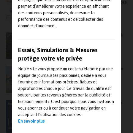
Focus sur Cadmes, intégrateur et revendeur des
permet d’améliorer votre expérience en affichant
solutions logicielles de Dassault Systèmes
des contenus personnalisés, de mesurer la
performance des contenus et de collecter des
données d’audience.
Rappel : Astelab 2025 de retour début juillet à
Cadarache sur les essais et la simulation
Essais, Simulations & Mesures
protège votre vie privée
Astelab 2025 revient début juillet à Cadarache
Notre site vous propose un contenu élaboré par une
sur les essais et la simulation
équipe de journalistes passionnés, dédiée à vous
fournir des informations précises, fiables et
approfondies chaque jour. Ce travail de qualité est
soutenu par les revenus générés par la publicité et
les abonnements. C’est pourquoi nous vous invitons à
Systus, le logiciel de simulation par éléments
vous abonner ou à continuer votre navigation en
finis développé par Framatome, s’ouvre à
toutes les industries
acceptant l’utilisation des cookies.
En savoir plus