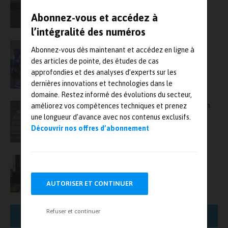
Abonnez-vous et accédez à
l’intégralité des numéros
Scanner 3D : InnovMetric et Faro Creaform
Abonnez-vous dès maintenant et accédez en ligne à
renforcent leur partenariat
des articles de pointe, des études de cas
approfondies et des analyses d’experts sur les
dernières innovations et technologies dans le
domaine. Restez informé des évolutions du secteur,
Semi-conducteurs : Siemens fait l’acquisition
améliorez vos compétences techniques et prenez
de Canopus AI pour introduire la métrologie
une longueur d’avance avec nos contenus exclusifs.
basée sur l’IA
Découvrir nos offres d’abonnement
Un projet collaboratif de métrologie
corrélative des nanomatériaux basé sur l’IA
entre Pollen et le LNE
AUTORISER ET CONTINUER
Refuser et continuer
AFFICHER PLUS DE RÉSULTATS