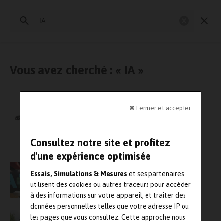
Rechercher
:
Essais physiques
Simulation
Contrôle Qualité
Mesures
Vous avez cherché : « IA »
Partenariat entre Eviden et Hexadrone pour
✖ Fermer et accepter
équiper les drones des capacités ROEM
Consultez notre site et profitez
d'une expérience optimisée
Siemens et Arts et Métiers signent un
Essais, Simulations & Mesures
et ses partenaires
partenariat stratégique pour accélérer
l’innovation industrielle
utilisent des cookies ou autres traceurs pour accéder
à des informations sur votre appareil, et traiter des
données personnelles telles que votre adresse IP ou
L’ingénierie vibratoire avancée : pilier de la
les pages que vous consultez. Cette approche nous