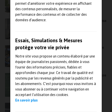
furtivité acoustique et de la fiabilité des
permet d’améliorer votre expérience en affichant
systèmes de défense
des contenus personnalisés, de mesurer la
performance des contenus et de collecter des
données d’audience.
Eurosatory 2026 : le salon mondial de la défense
et de la sécurité s’adapte à un monde sous
tension
Essais, Simulations & Mesures
protège votre vie privée
8e édition NRTW sur la « Fiabilité électronique
et photonique » à Grenoble les 1er et 2 avril
Notre site vous propose un contenu élaboré par une
équipe de journalistes passionnés, dédiée à vous
fournir des informations précises, fiables et
approfondies chaque jour. Ce travail de qualité est
Comment Classiq et NVidia boostent la vitesse
soutenu par les revenus générés par la publicité et
des simulations quantiques
les abonnements. C’est pourquoi nous vous invitons à
vous abonner ou à continuer votre navigation en
acceptant l’utilisation des cookies.
En savoir plus
Safran et ses partenaires lancent le projet
européen Take Off de Clean Aviation