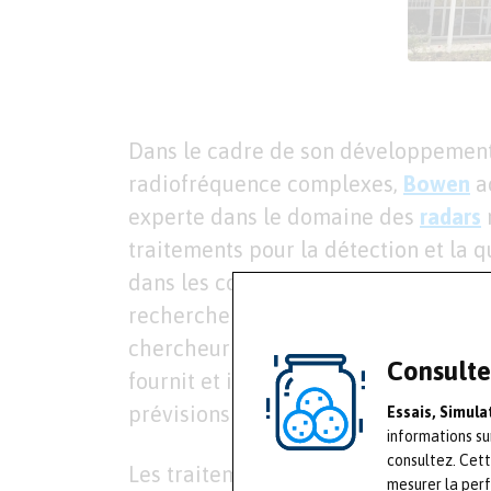
Dans le cadre de son développement 
radiofréquence complexes,
Bowen
ac
experte dans le domaine des
radars
traitements pour la détection et la 
dans les couvertures nuageuses. Cré
recherche du CNRS déposés par son 
chercheur ancien chef du service M
Consulte
fournit et installe dans le monde ent
prévisions météorologiques.
Essais, Simul
informations su
consultez. Cet
Les traitements doubles polarisation
mesurer la per