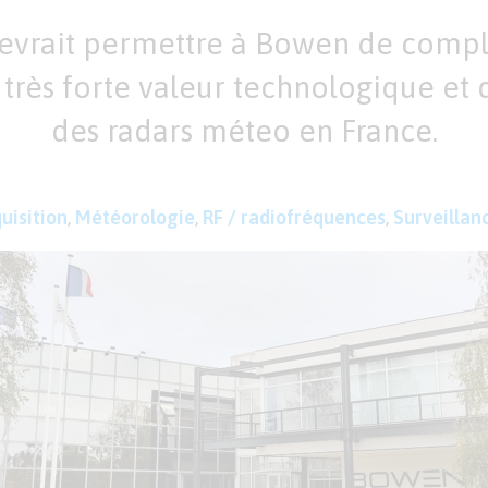
devrait permettre à Bowen de comp
 très forte valeur technologique et
des radars méteo en France.
uisition
,
Météorologie
,
RF / radiofréquences
,
Surveillan