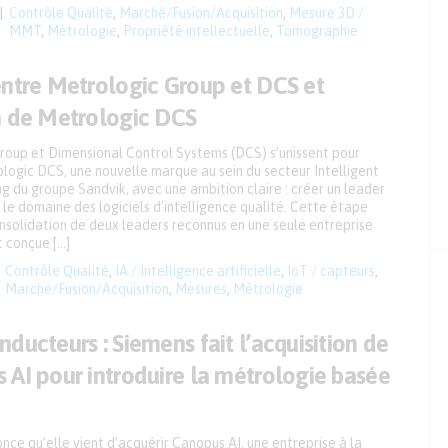
Contrôle Qualité
,
Marché/Fusion/Acquisition
,
Mesure 3D /
MMT
,
Métrologie
,
Propriété intellectuelle
,
Tomographie
entre Metrologic Group et DCS et
n de Metrologic DCS
roup et Dimensional Control Systems (DCS) s’unissent pour
logic DCS, une nouvelle marque au sein du secteur Intelligent
 du groupe Sandvik, avec une ambition claire : créer un leader
le domaine des logiciels d’intelligence qualité. Cette étape
nsolidation de deux leaders reconnus en une seule entreprise
 conçue […]
Contrôle Qualité
,
IA / Intelligence artificielle
,
IoT / capteurs
,
Marché/Fusion/Acquisition
,
Mesures
,
Métrologie
ducteurs : Siemens fait l’acquisition de
 AI pour introduire la métrologie basée
ce qu’elle vient d’acquérir Canopus AI, une entreprise à la