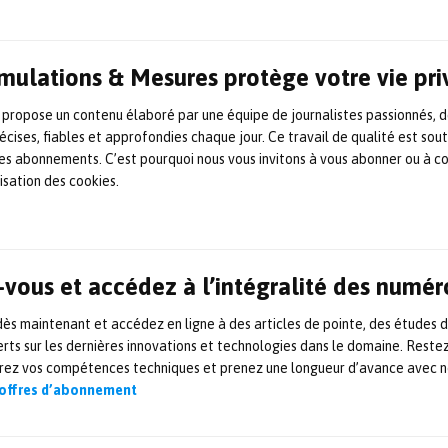
sées des précipitations font de
Novimet
une
isition, Bowen complète sa gamme de
orte valeur technologique: Radar Passifs,
Simulations & Mesures protège votre vie pr
nse et enfin Radar Météo dans les bandes L,
 propose un contenu élaboré par une équipe de journalistes passionnés, d
écises, fiables et approfondies chaque jour. Ce travail de qualité est sou
 les abonnements. C’est pourquoi nous vous invitons à vous abonner ou à c
lisation des cookies.
dars méteo en France
adars méteo en France et consolide ses
 utilisant de l’intelligence artificielle (
IA
).
vous et accédez à l’intégralité des numér
 en collaboration avec les grands
s maintenant et accédez en ligne à des articles de pointe, des études 
de nouvelles générations de radars «
rts sur les dernières innovations et technologies dans le domaine. Reste
, ou embarqués sur aéronefs, navires,
orez vos compétences techniques et prenez une longueur d’avance avec no
s multitraitements qui permettront de
 offres d’abonnement
t détection.