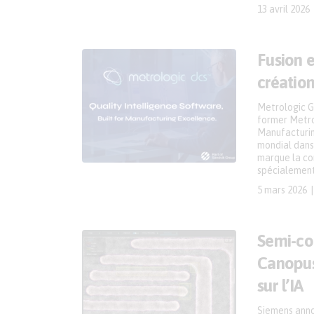
13 avril 2026
Fusion 
créatio
Metrologic G
former Metro
Manufacturing
mondial dans 
marque la co
spécialement
5 mars 2026
Semi-con
Canopus
sur l’IA
Siemens annon