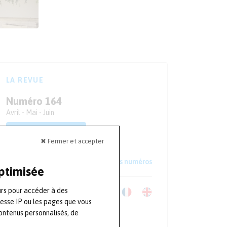
LA REVUE
Numéro 164
Avril - Mai - Juin
S'ABONNER
✖ Fermer et accepter
Lire un extrait
Voir les anciens numéros
optimisée
urs pour accéder à des
Télécharger le Kit Média
resse IP ou les pages que vous
ontenus personnalisés, de