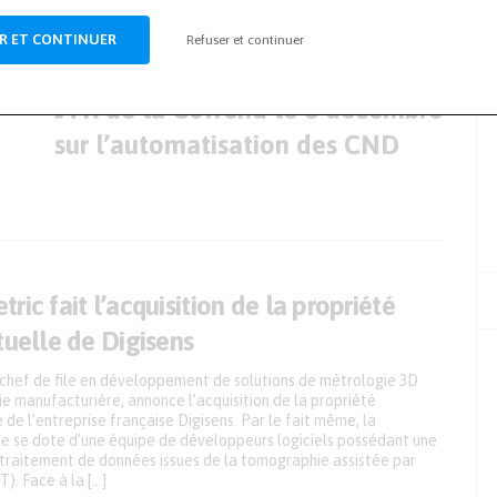
R ET CONTINUER
Refuser et continuer
ARTICLE SUIVANT
JTR de la Cofrend le 8 décembre
sur l’automatisation des CND
ric fait l’acquisition de la propriété
tuelle de Digisens
 chef de file en développement de solutions de métrologie 3D
rie manufacturière, annonce l’acquisition de la propriété
e de l’entreprise française Digisens. Par le fait même, la
le se dote d’une équipe de développeurs logiciels possédant une
 traitement de données issues de la tomographie assistée par
T). Face à la […]