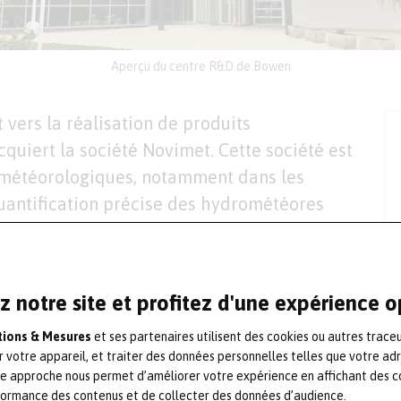
Aperçu du centre R&D de Bowen
vers la réalisation de produits
quiert la société Novimet. Cette société est
météorologiques, notamment dans les
quantification précise des hydrométéores
ée en 2013 sur la base de brevets de
fondateur Jacques Testud, polytechnicien
étéorologique du Latmos-CNRS, Novimet
z notre site et profitez d'une expérience 
ier des radars d’observation et de
ations & Mesures
et ses partenaires utilisent des cookies ou autres trace
r votre appareil, et traiter des données personnelles telles que votre ad
te approche nous permet d’améliorer votre expérience en affichant des c
s associés à des algorithmes experts de
formance des contenus et de collecter des données d’audience.