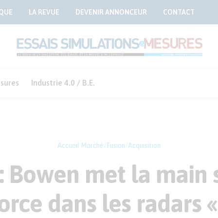
QUE
LA REVUE
DEVENIR ANNONCEUR
CONTACT
sures
Industrie 4.0 / B.E.
Accueil
Marché/Fusion/Acquisition
 : Bowen met la main
force dans les radars «