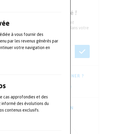
NEWSLETTER
Ne ratez aucune actualité !
ivée
Tous les 15 jours, recevez directement
l'essentiel de l'actualité du secteur dans votre
boite mail
édiée à vous fournir des
tenu par les revenus générés par
ontinuer votre navigation en
VOUS HÉSITEZ À VOUS ABONNER ?
os
Consultez les dernières newsletters !
de cas approfondies et des
z informé des évolutions du
TÉLÉCHARGER L’APPLICATION
s contenus exclusifs.
MOBILE