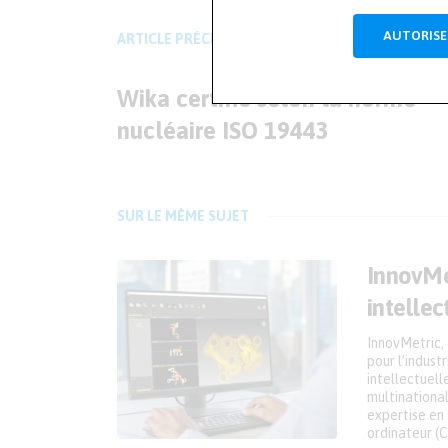
AUTORISE
ARTICLE PRÉCÉDENT
Wika certifié selon la norme
nucléaire ISO 19443
SUR LE MÊME SUJET
InnovMet
intellec
InnovMetric,
pour l’indust
intellectuell
multinationa
expertise en
ordinateur (C