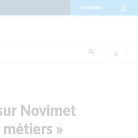
S'ABONNER
Rechercher
:
 sur Novimet
 métiers »