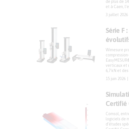
de plus de 14
et à Caen, l’
3 juillet 2026
Série F 
évolutif
Wimesure pro
compression-f
EasyMESUR® 
verticaux et 
6,7 kN et des
15 juin 2026
Simulat
Certifi
Comsol, entr
logiciels de
d’études spé