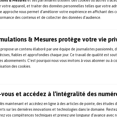
ations & Mesures
et ses partenaires utilisent des cookies ou autres trace
amment au pied des bâtiments afin de
r votre appareil, et traiter des données personnelles telles que votre ad
es données sont ensuite comparées aux
te approche nous permet d’améliorer votre expérience en affichant des c
veau efficace, gabarit tiers d’octaves, etc.).
formance des contenus et de collecter des données d’audience.
ur les bâtiments, la maîtrise d’œuvre peut
Simulations & Mesures protège votre vie pr
ratiles pour garantir le respect des
ing accompagne les entreprises en charge
 propose un contenu élaboré par une équipe de journalistes passionnés, d
 cadre de la mise en œuvre de ces solutions,
écises, fiables et approfondies chaque jour. Ce travail de qualité est sou
 les abonnements. C’est pourquoi nous vous invitons à vous abonner ou à c
 essais à vide (sans tramway).
lisation des cookies.
de ensuite le respect des exigences par des
rrêt (sans tramway) et en roulage.
vous et accédez à l’intégralité des numér
s maintenant et accédez en ligne à des articles de pointe, des études 
rts sur les dernières innovations et technologies dans le domaine. Reste
orez vos compétences techniques et prenez une longueur d’avance avec no
ARTICLE SUIVANT