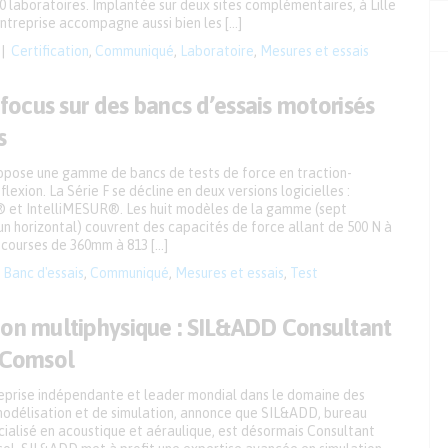
0 laboratoires. Implantée sur deux sites complémentaires, à Lille
entreprise accompagne aussi bien les […]
Certification
,
Communiqué
,
Laboratoire
,
Mesures et essais
: focus sur des bancs d’essais motorisés
s
pose une gamme de bancs de tests de force en traction-
lexion. La Série F se décline en deux versions logicielles :
et IntelliMESUR®. Les huit modèles de la gamme (sept
un horizontal) couvrent des capacités de force allant de 500 N à
 courses de 360mm à 813 […]
Banc d'essais
,
Communiqué
,
Mesures et essais
,
Test
ion multiphysique : SIL&ADD Consultant
é Comsol
eprise indépendante et leader mondial dans le domaine des
 modélisation et de simulation, annonce que SIL&ADD, bureau
cialisé en acoustique et aéraulique, est désormais Consultant