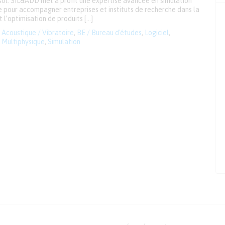
sol. SIL&ADD met à profit une expertise avancée en simulation
e pour accompagner entreprises et instituts de recherche dans la
 l’optimisation de produits […]
Acoustique / Vibratoire
,
BE / Bureau d'études
,
Logiciel
,
Multiphysique
,
Simulation