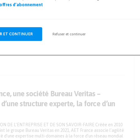
 offres d’abonnement
Classiq et HPE s’associent pour
a
la simulation hybride quantique
R ET CONTINUER
Refuser et continuer
e
ce, une société Bureau Veritas –
é d’une structure experte, la force d’un
N DE L’ENTREPRISE ET DE SON SAVOIR-FAIRE Créée en 2010
int le groupe Bureau Veritas en 2021, AET France associe l’agilité
lité d’une expertise multi-domaines à la force d’un réseau mondial