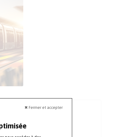
✖ Fermer et accepter
LA REVUE
Numéro 164
optimisée
Avril - Mai - Juin