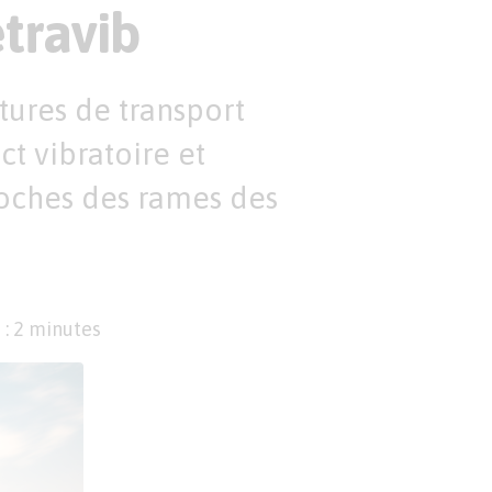
travib
ctures de transport
t vibratoire et
roches des rames des
 : 2 minutes