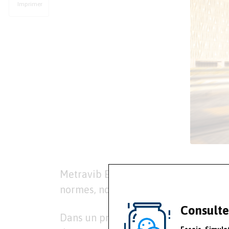
Imprimer
Metravib Engineering propose ses ser
normes, notamment lors du déploiem
Consulte
Dans un premier temps, des mesures d