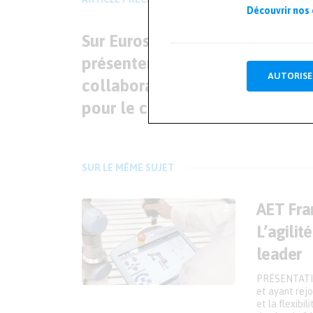
Découvrir nos
Sur Eurosatory, Demotech
présentera ses innovations et l
AUTORISE
collaboration Homme-Machin
pour le combattant du futur
SUR LE MÊME SUJET
AET Fran
L’agilit
leader
PRÉSENTATIO
et ayant rejo
et la flexibi