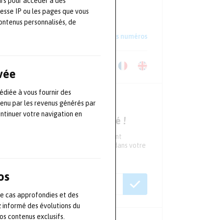
urs pour accéder à des
S'ABONNER
resse IP ou les pages que vous
ontenus personnalisés, de
Lire un extrait
Voir les anciens numéros
Télécharger le Kit Média
ivée
édiée à vous fournir des
NEWSLETTER
tenu par les revenus générés par
ontinuer votre navigation en
Ne ratez aucune actualité !
Tous les 15 jours, recevez directement
l'essentiel de l'actualité du secteur dans votre
boite mail
os
de cas approfondies et des
z informé des évolutions du
s contenus exclusifs.