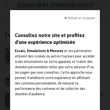
Essais physiques
Simulation
Contrôle Qualité
Mesures
✖ Fermer et accepter
Ferroviaire
Consultez notre site et profitez
d'une expérience optimisée
Alstom et Plastic Omnium veulent créer des
Essais, Simulations & Mesures
et ses partenaires
solutions de stockage d’hydrogène
utilisent des cookies ou autres traceurs pour accéder
embarquées pour le ferroviaire
à des informations sur votre appareil, et traiter des
données personnelles telles que votre adresse IP ou
les pages que vous consultez. Cette approche nous
Le premier train régional Coradia Polyvalent
permet d’améliorer votre expérience en affichant
TFA d’Alstom démarre ses essais
d’homologation et de certification
des contenus personnalisés, de mesurer la
performance des contenus et de collecter des
données d’audience.
Nouvelle étape pour Alstom dans les essais et
le développement du train autonome