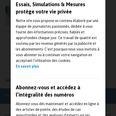
Essais, Simulations & Mesures
Coradia iLint, le train à hydrogène d’Alstom,
VIDÉO
protège votre vie privée
récompensé en Allemagne
Notre site vous propose un contenu élaboré par une
équipe de journalistes passionnés, dédiée à vous
fournir des informations précises, fiables et
Pagination
approfondies chaque jour. Ce travail de qualité est
←
1
2
→
des
soutenu par les revenus générés par la publicité et
les abonnements. C’est pourquoi nous vous invitons à
publications
vous abonner ou à continuer votre navigation en
acceptant l’utilisation des cookies.
En savoir plus
LIENS UTILES
Abonnez-vous et accédez à
l’intégralité des numéros
Essais Simulations & Mesures
Abonnez-vous dès maintenant et accédez en ligne à
des articles de pointe, des études de cas
approfondies et des analyses d’experts sur les
Actualités
Agenda
Newsletter
Vidéos
S'abonner