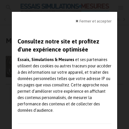
Essais physiques
Simulation
Contrôle Qualité
Mesures
✖ Fermer et accepter
Métrologie
Consultez notre site et profitez
d'une expérience optimisée
Hexagon devient le principal partenaire
Essais, Simulations & Mesures
et ses partenaires
métrologie d’ITER
utilisent des cookies ou autres traceurs pour accéder
à des informations sur votre appareil, et traiter des
données personnelles telles que votre adresse IP ou
les pages que vous consultez. Cette approche nous
Pagination
permet d’améliorer votre expérience en affichant
←
1
…
6
7
8
des
des contenus personnalisés, de mesurer la
performance des contenus et de collecter des
publications
données d’audience.
→