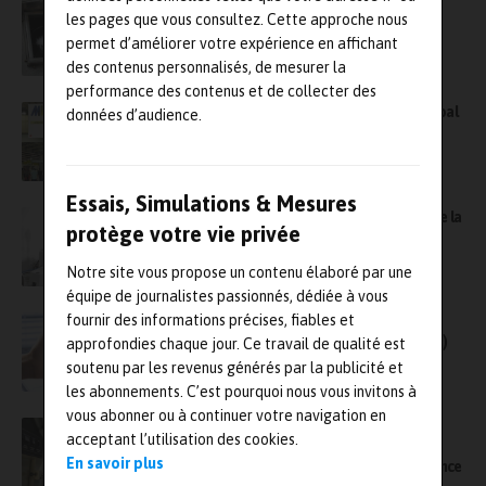
les pages que vous consultez. Cette approche nous
permet d’améliorer votre expérience en affichant
des contenus personnalisés, de mesurer la
performance des contenus et de collecter des
Analyse, mesure, contrôle… en force sur Global
données d’audience.
Industrie !
Essais, Simulations & Mesures
Sofimae (groupe Asgard) fait l’acquisition de la
protège votre vie privée
société Thuel Métrologie à Nevers
Notre site vous propose un contenu élaboré par une
équipe de journalistes passionnés, dédiée à vous
fournir des informations précises, fiables et
Beamex et Siemens veulent faciliter la
digitalisation des flux de travaux (workflows)
approfondies chaque jour. Ce travail de qualité est
en métrologie
soutenu par les revenus générés par la publicité et
les abonnements. C’est pourquoi nous vous invitons à
vous abonner ou à continuer votre navigation en
Trescal se renforce en Europe avec deux
acceptant l’utilisation des cookies.
acquisitions dans les domaines de la
En savoir plus
qualification, l’étalonnage et la radiofréquence