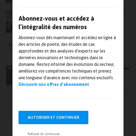
Global Industrie intègre Measurement World
Abonnez-vous et accédez à
2022
l’intégralité des numéros
Abonnez-vous dès maintenant et accédez en ligne à
Avec sa nouvelle filiale LNE-GMED UK, le
des articles de pointe, des études de cas
groupe LNE accroît sa présence à
approfondies et des analyses d’experts sur les
l’international
dernières innovations et technologies dans le
domaine. Restez informé des évolutions du secteur,
Proxinnov organise le 16 novembre une journée
améliorez vos compétences techniques et prenez
technique et scientifique dédiée à la
une longueur d’avance avec nos contenus exclusifs.
métrologie
Découvrir nos offres d’abonnement
Pagination
←
1
…
4
5
6
des
publications
AUTORISER ET CONTINUER
7
8
→
Refuser et continuer