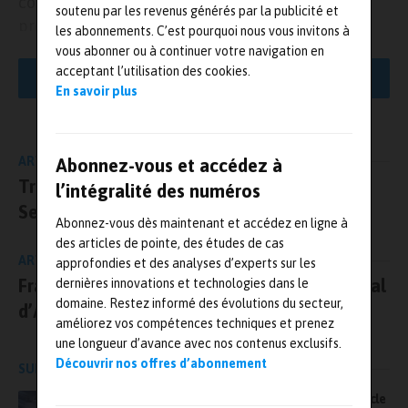
consommation d’énergie et en conservant une
soutenu par les revenus générés par la publicité et
précision maximale.
les abonnements. C’est pourquoi nous vous invitons à
vous abonner ou à continuer votre navigation en
Un des nouveaux modèles, Prismo fortis, est même spécialement
acceptant l’utilisation des cookies.
LIRE LA SUITE
conçu pour les applications
aéronautiques et spatiales
, avec un
En savoir plus
nouveau mode « Acceleration » pouvant réduire de 70% le temps
de mesure de pales de turbine et de roues aubagées (rotor).
Cette nouveauté sera exposée pour la première fois en France et
ARTICLE PRÉCÉDENT
Abonnez-vous et accédez à
en fonctionnement lors du
salon Siane 2023
, sur le stand Zeiss
Trescal fait l’acquisition de l’Italien Quality
B109, du 17 au 19 octobre 2023 au Meett de Toulouse.
l’intégralité des numéros
Service
Abonnez-vous dès maintenant et accédez en ligne à
Axer les nouvelles Zeiss Prismo sur la
des articles de pointe, des études de cas
rapidité
ARTICLE SUIVANT
approfondies et des analyses d’experts sur les
François Deudon devient le directeur général
dernières innovations et technologies dans le
En plus du mode « Acceleration », les nouvelles
Zeiss Prismo
domaine. Restez informé des évolutions du secteur,
d’AVSimulation, groupe Sogeclair
peuvent être combinés avec l’option Vast qui définit l’axe de la
améliorez vos compétences techniques et prenez
table rotative de près de 75% plus vite. L’ergonomie est
une longueur d’avance avec nos contenus exclusifs.
également améliorée par le nouveau design du panneau de
Découvrir nos offres d’abonnement
SUR LE MÊME SUJET
contrôle et de la face avant qui facilite le chargement de pièces
lourdes. Des scanners laser de sécurité assurent par ailleurs la
Manufacturing Quality Pack : boucler la boucle