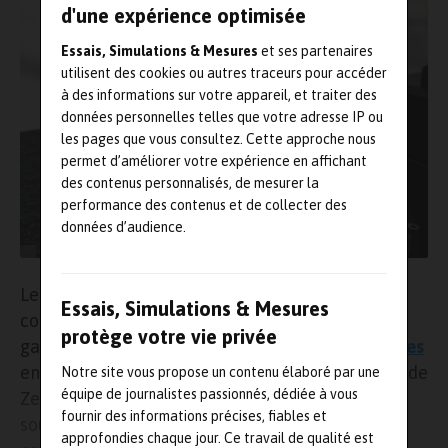
d'une expérience optimisée
Essais, Simulations & Mesures
et ses partenaires
utilisent des cookies ou autres traceurs pour accéder
à des informations sur votre appareil, et traiter des
données personnelles telles que votre adresse IP ou
les pages que vous consultez. Cette approche nous
permet d’améliorer votre expérience en affichant
des contenus personnalisés, de mesurer la
performance des contenus et de collecter des
données d’audience.
Le leader en métrologie industrielle
Zeiss
Essais, Simulations & Mesures
continue de poursuivre le développement de sa
protège votre vie privée
gamme de
machines à mesurer tridimensionnelles
en sortant cette année une nouvelle génération de
Notre site vous propose un contenu élaboré par une
équipe de journalistes passionnés, dédiée à vous
Zeiss Prismo qui améliore la vitesse et la
fournir des informations précises, fiables et
souplesse d’utilisation, tout en réduisant la
approfondies chaque jour. Ce travail de qualité est