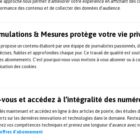
te approche nous permet d’améliorer votre expérience en affichant des c
7 février 2022
CND
,
Laser
,
Partenariat
,
Recherche &
formance des contenus et de collecter des données d’audience.
développement
Le CNRS mise sur Idylle, une
Simulations & Mesures protège votre vie pr
plateforme de transfert
 propose un contenu élaboré par une équipe de journalistes passionnés, d
d’innovations pour les
écises, fiables et approfondies chaque jour. Ce travail de qualité est sou
 les abonnements. C’est pourquoi nous vous invitons à vous abonner ou à c
laboratoires de sciences de la
lisation des cookies.
vie
Les laboratoires de sciences de la vie regorgent d’outils
astucieux, tels que les réactifs de microscopie, les matériels
vous et accédez à l’intégralité des numér
de culture cellulaire ou encore les sondes de biologie
moléculaire. C’est là qu’intervient Idylle, fondée au sein de
s maintenant et accédez en ligne à des articles de pointe, des études 
Quattrocento et soutenue par les Programme
d’investissements d’avenir (PIA) pilotés par le Secrétariat
rts sur les dernières innovations et technologies dans le domaine. Reste
général pour l’investissement (SGPI). Après deux années de
orez vos compétences techniques et prenez une longueur d’avance avec no
collaborations […]
 offres d’abonnement
25 novembre 2021
Laboratoire
,
Marché/Fusion/Acquisition
,