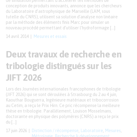
de simulation permettant d’accélérer les méthodes de
conception de produits innovants, annonce que les chercheurs
du Laboratoire d’astrophysique de Marseille (LAM, sous
tutelle du CNRS), utilisent sa solution d’analyse non linéaire
par la méthode des éléments finis Marc pour simuler un
nouveau procédé permettant d’utiliser l’hydroformage […]
14 avril 2014
Mesures et essais
Deux travaux de recherche en
tribologie distingués sur les
JIFT 2026
Lors des Journées internationales francophones de tribologie
(JIFT 2026) qui se sont déroulées à Strasbourg du 2 au 4 juin,
Kaouthar Bouguerra, Ingénieure matériaux et tribocorrosion
au Cetim, a reçu le Prix Hirn. Ce pric récompense la meilleure
thèse en tribologie. Parallèlement, Louison Mosselmans,
doctorante en physique des polymères (CNRS) a reçu le prix
du […]
17 juin 2026
Distinction / récompense
,
Laboratoire
,
Mesures
,
Métrologie
,
Recherche & développement
,