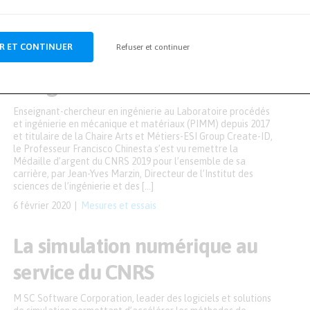
Recherche & développement
,
Sciences
de la vie
R ET CONTINUER
Refuser et continuer
Francisco Chinesta, Médaille
d’argent du CNRS 2019
Enseignant-chercheur en ingénierie au Laboratoire procédés
et ingénierie en mécanique et matériaux (PIMM) depuis 2017
et titulaire de la Chaire Arts et Métiers-ESI Group Create-ID,
le Professeur Francisco Chinesta s’est vu remettre la
Médaille d’argent du CNRS 2019 pour l’ensemble de sa
carrière, par Jean-Yves Marzin, Directeur de l’Institut des
sciences de l’ingénierie et des […]
6 février 2020
Mesures et essais
La simulation numérique au
service du CNRS
M SC Software Corporation, leader des logiciels et solutions