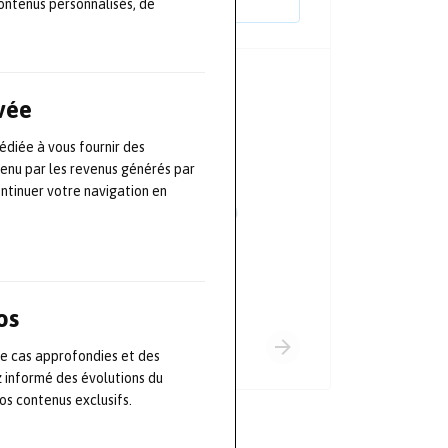
ontenus personnalisés, de
PRINCIPAUX PARTENAIRES
ivée
édiée à vous fournir des
tenu par les revenus générés par
ontinuer votre navigation en
os
de cas approfondies et des
z informé des évolutions du
s contenus exclusifs.