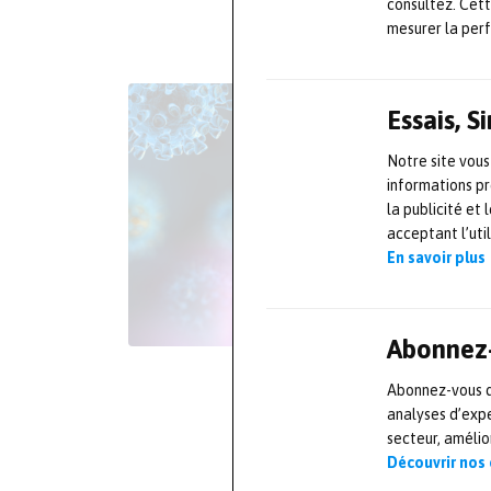
consultez. Cet
mesurer la per
Essais, 
Notre site vous
informations pr
la publicité et
acceptant l’uti
En savoir plus
Abonnez-
Abonnez-vous dè
analyses d’expe
secteur, améli
Découvrir nos