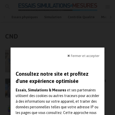
Essais physiques
Simulation
Contrôle Qualité
Mesures
CND
Un nouveau scanner au Cetim pour répondre
✖ Fermer et accepter
aux enjeux du secteur aéronautique
Consultez notre site et profitez
d'une expérience optimisée
Avec l’acquisition de Controreupe, Trigo veut
renforcer son expertise contrôle qualité
Essais, Simulations & Mesures
et ses partenaires
industrielle
utilisent des cookies ou autres traceurs pour accéder
à des informations sur votre appareil, et traiter des
Le LBN et le L2C inaugurent un microscope
données personnelles telles que votre adresse IP ou
unique en France
les pages que vous consultez. Cette approche nous