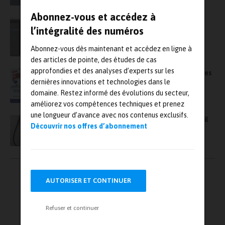
Abonnez-vous et accédez à
JTR de la Cofrend le 8 décembre sur
l’intégralité des numéros
l’automatisation des CND
Abonnez-vous dès maintenant et accédez en ligne à
des articles de pointe, des études de cas
approfondies et des analyses d’experts sur les
Appel à communications pour les conférences
dernières innovations et technologies dans le
des Journées de la Cofrend, en juin 2023
domaine. Restez informé des évolutions du secteur,
améliorez vos compétences techniques et prenez
une longueur d’avance avec nos contenus exclusifs.
La Cofrend crée un nouveau groupe de travail
Découvrir nos offres d’abonnement
sur les END robotisés
Pagination
←
1
2
→
des
AUTORISER ET CONTINUER
publications
Refuser et continuer