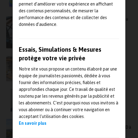
permet d’améliorer votre expérience en affichant
des contenus personnalisés, de mesurer la
performance des contenus et de collecter des
SGS France annonce l’ouverture d’un nouveau
données d’audience.
centre d’examen CIFM
Essais, Simulations & Mesures
protège votre vie privée
Le groupe Apave met la main sur Tecnatom
France, qui devient Apave NDT Metalscan
Notre site vous propose un contenu élaboré par une
équipe de journalistes passionnés, dédiée à vous
fournir des informations précises, fiables et
approfondies chaque jour. Ce travail de qualité est
Étienne Martin une nouvelle fois réélu
soutenu par les revenus générés par la publicité et
président de la Cofrend
les abonnements. C’est pourquoi nous vous invitons à
vous abonner ou à continuer votre navigation en
acceptant l’utilisation des cookies.
Nucléaire : le groupe Institut de Soudure,
En savoir plus
première entreprise dans le domaine des CND à
obtenir la certification ISO 19443:2018