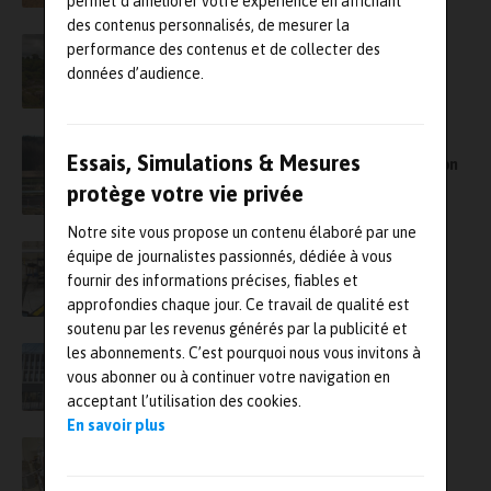
permet d’améliorer votre expérience en affichant
des contenus personnalisés, de mesurer la
Clemessy met en œuvre le banc d’essai de
performance des contenus et de collecter des
fusée Ariane avec Syclone
données d’audience.
Ansys propulse le premier vol de l’avion de
Essais, Simulations & Mesures
course électrique Air Race E avec la simulation
numérique
protège votre vie privée
Notre site vous propose un contenu élaboré par une
Des essais vibratoires pour accélérer le
équipe de journalistes passionnés, dédiée à vous
développement de l’X-57 Maxwell, l’avion
fournir des informations précises, fiables et
électrique de la Nasa
approfondies chaque jour. Ce travail de qualité est
soutenu par les revenus générés par la publicité et
les abonnements. C’est pourquoi nous vous invitons à
Un nouveau centre de R&D dédié à
l’électronique pour Safran
vous abonner ou à continuer votre navigation en
acceptant l’utilisation des cookies.
En savoir plus
Deux hexapodes Symétrie pour tester un
instrument du télescope James Webb de la
Nasa