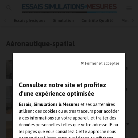
Essais physiques
Simulation
Contrôle Qualité
Mesures
Aéronautique-spatial
Le Cetim va réaliser des éprouvettes en
✖ Fermer et accepter
composite et des contrôles par tomographie
pour Dassault Aviation
Consultez notre site et profitez
PCB Piezotronics distribue les produits Heim
d'une expérience optimisée
de Safran Data Systems
Essais, Simulations & Mesures
et ses partenaires
utilisent des cookies ou autres traceurs pour accéder
à des informations sur votre appareil, et traiter des
L’ISAE-Supaero capte des sons sur Mars grâce
données personnelles telles que votre adresse IP ou
au robot Perseverance
les pages que vous consultez. Cette approche nous