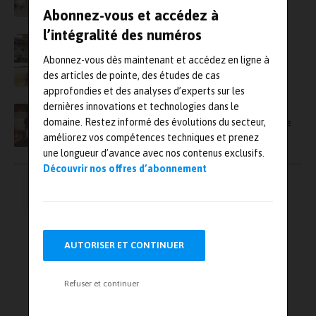
Abonnez-vous et accédez à
l’intégralité des numéros
Daher livre à DGA-Essais en vol son premier
TBM 940
Abonnez-vous dès maintenant et accédez en ligne à
des articles de pointe, des études de cas
approfondies et des analyses d’experts sur les
dernières innovations et technologies dans le
Safran distingue Beyond Aero, aux côtés de
domaine. Restez informé des évolutions du secteur,
Manitty et PaIRe, start-up lauréates de la 11e
édition du prix Jean-Louis Gerondeau
améliorez vos compétences techniques et prenez
une longueur d’avance avec nos contenus exclusifs.
Découvrir nos offres d’abonnement
Pagination
←
1
…
5
6
7
des
publications
8
9
→
AUTORISER ET CONTINUER
Refuser et continuer