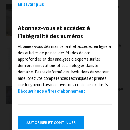
En savoir plus
AFI KLM E&M sélectionne Exail pour fournir le
simulateur de vol de l’avion E-3F Awacs de
l’armée de l’Air
Abonnez-vous et accédez à
l’intégralité des numéros
Hivelix, nouveau consultant certifié auprès de
Abonnez-vous dès maintenant et accédez en ligne à
l’éditeur de logiciel Comsol
des articles de pointe, des études de cas
approfondies et des analyses d’experts sur les
dernières innovations et technologies dans le
domaine. Restez informé des évolutions du secteur,
améliorez vos compétences techniques et prenez
une longueur d’avance avec nos contenus exclusifs.
EikoSim et ArianeGroup : une collaboration qui
Découvrir nos offres d’abonnement
se traduit en success story
Pagination
←
1
…
3
4
5
AUTORISER ET CONTINUER
des