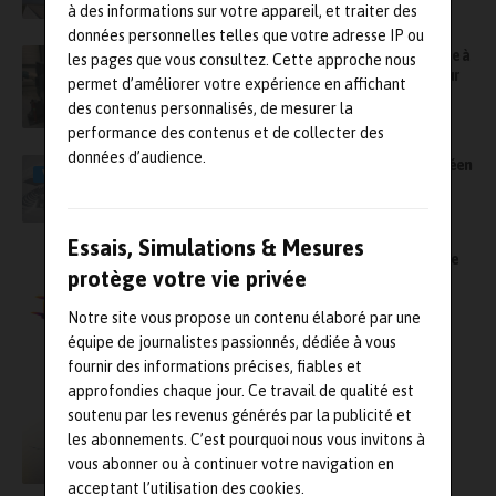
à des informations sur votre appareil, et traiter des
données personnelles telles que votre adresse IP ou
La fiabilité des pots vibrants Sentek associée à
les pages que vous consultez. Cette approche nous
l’accompagnement technique : un atout pour
permet d’améliorer votre expérience en affichant
AmtechData
des contenus personnalisés, de mesurer la
performance des contenus et de collecter des
données d’audience.
Immersion au sein de BeCover, centre européen
VIDÉO
d’essais aérodynamiques de compresseurs
Essais, Simulations & Mesures
Comsol Days : rendez-vous le 15 juin pour une
protège votre vie privée
journée dédiée à la modélisation dans
l’aérospatial et la défense
Notre site vous propose un contenu élaboré par une
équipe de journalistes passionnés, dédiée à vous
fournir des informations précises, fiables et
approfondies chaque jour. Ce travail de qualité est
Boeing étend les essais en vol de
soutenu par les revenus générés par la publicité et
l’ecoDemonstrator pour accélérer dans le
les abonnements. C’est pourquoi nous vous invitons à
développement de technologies durables
vous abonner ou à continuer votre navigation en
acceptant l’utilisation des cookies.