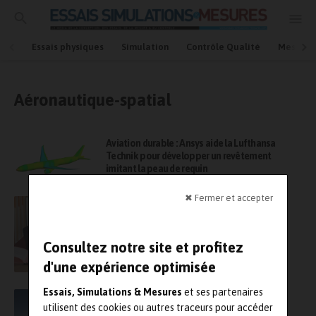
Essais physiques
Simulation
Contrôle Qualité
Mesures
Aéronautique-spatial
Aviation durable : Ansys aide la Lufthansa
Technik pour développer un revêtement
imitant la peau de requin
✖ Fermer et accepter
L’Isae-Supaéro et Sopra Steria inventent
l’aviation durable autour du logiciel open
source AeroMaps
Consultez notre site et profitez
d'une expérience optimisée
Essais, Simulations & Mesures
et ses partenaires
Ingénierie et Essais acoustiques dans
utilisent des cookies ou autres traceurs pour accéder
l’aéronautique