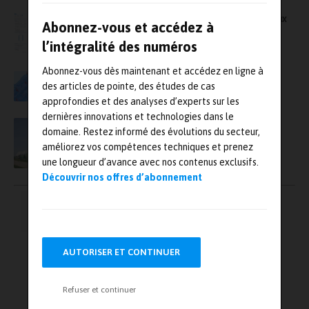
COMSOL organise une journée consacrée aux
Abonnez-vous et accédez à
applications de simulation et aux jumeaux
numériques !
l’intégralité des numéros
Abonnez-vous dès maintenant et accédez en ligne à
Nous recherchons des « FEMtools Solutions
des articles de pointe, des études de cas
Partners »
approfondies et des analyses d’experts sur les
dernières innovations et technologies dans le
Etude acoustique dans l’industrie
domaine. Restez informé des évolutions du secteur,
améliorez vos compétences techniques et prenez
une longueur d’avance avec nos contenus exclusifs.
Découvrir nos offres d’abonnement
Pagination
←
1
…
8
9
10
des
publications
11
12
…
18
→
AUTORISER ET CONTINUER
Refuser et continuer