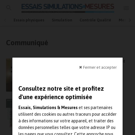
Essais physiques
Simulation
Contrôle Qualité
Mesures
Communiqué
Amélioration du confort acoustique sur un jet
privé
✖ Fermer et accepter
Consultez notre site et profitez
d'une expérience optimisée
SimpaTec organise sa rencontre utilisateurs
annuelle au Musée Unterlinden à Colmar
Essais, Simulations & Mesures
et ses partenaires
utilisent des cookies ou autres traceurs pour accéder
à des informations sur votre appareil, et traiter des
données personnelles telles que votre adresse IP ou
les pages que vous consultez. Cette approche nous