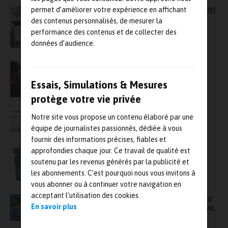
permet d’améliorer votre expérience en affichant
Tests de batteries de véhicules électriques (VE)
des contenus personnalisés, de mesurer la
performance des contenus et de collecter des
données d’audience.
Validation du respect des normes par
simulation numérique
Essais, Simulations & Mesures
protège votre vie privée
Acteur Majeur en Test & Mesure
Notre site vous propose un contenu élaboré par une
équipe de journalistes passionnés, dédiée à vous
fournir des informations précises, fiables et
Digitalisation des processus métier : les 7
approfondies chaque jour. Ce travail de qualité est
secrets des équipes qui performent !
soutenu par les revenus générés par la publicité et
les abonnements. C’est pourquoi nous vous invitons à
vous abonner ou à continuer votre navigation en
acceptant l’utilisation des cookies.
Euresys, les solutions de vision 3D influencent
En savoir plus
favorablement le temps, … de développement,
d’implémentation et d’exécution