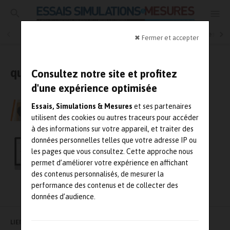
Essais physiques
Simulation
Contrôle Qualité
Mesures
✖ Fermer et accepter
qualité
Consultez notre site et profitez
d'une expérience optimisée
Bassetti se renforce en Allemagne avec
Essais, Simulations & Mesures
et ses partenaires
l’acquisition de Maqsima
utilisent des cookies ou autres traceurs pour accéder
à des informations sur votre appareil, et traiter des
Pouvez-vous piloter votre production sans
données personnelles telles que votre adresse IP ou
digitaliser votre atelier ?
les pages que vous consultez. Cette approche nous
permet d’améliorer votre expérience en affichant
des contenus personnalisés, de mesurer la
performance des contenus et de collecter des
données d’audience.
LIENS UTILES