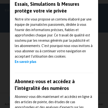
Essais, Simulations & Mesures
protège votre vie privée
Essais Simulations & Mesures
Notre site vous propose un contenu élaboré par une
équipe de journalistes passionnés, dédiée à vous
fournir des informations précises, fiables et
approfondies chaque jour. Ce travail de qualité est
soutenu par les revenus générés par la publicité et
les abonnements. C’est pourquoi nous vous invitons à
vous abonner ou à continuer votre navigation en
acceptant l’utilisation des cookies.
En savoir plus
Abonnez-vous et accédez à
l’intégralité des numéros
Abonnez-vous dès maintenant et accédez en ligne à
des articles de pointe, des études de cas
Actualités
Agenda
Newsletter
Vidéos
S'abonner
approfondies et des analyses d’experts sur les