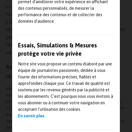
permet d’améliorer votre expérience en affichant
ci est relative aux étalonnages réalisés sur
des contenus personnalisés, de mesurer la
machine à mesurer tridimensionnelle (MMT) ; il
performance des contenus et de collecter des
s’agit donc d’une première en France dans ce
données d’audience.
domaine de mesures. Cette nouvelle accréditation
permet au LNE d’étalonner des pièces de
référence, des gabarits ou des étalons qui
Essais, Simulations & Mesures
serviront eux-mêmes de références par la suite.
protège votre vie privée
Notre site vous propose un contenu élaboré par une
Assurer la traçabilité des mesures et
équipe de journalistes passionnés, dédiée à vous
répondre aux exigences de qualité
fournir des informations précises, fiables et
approfondies chaque jour. Ce travail de qualité est
Afin d’assurer la
traçabilité
de leurs mesures au système
soutenu par les revenus générés par la publicité et
international d’unités, ou encore de répondre aux exigences de
les abonnements. C’est pourquoi nous vous invitons à
leur système
qualité
, les industriels ont besoin d’étalonner leurs
vous abonner ou à continuer votre navigation en
étalons spécifiques ou gabarits. En ayant obtenu cette extension
acceptant l’utilisation des cookies.
d’accréditation le LNE peut réaliser, sous accréditation Cofrac,
En savoir plus
des étalonnages réalisés sur machine à mesurer tridimensionnelle :
mesures de diamètres, de distances, d’angles…