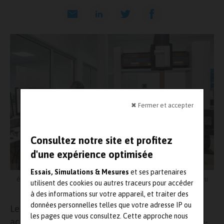
✖ Fermer et accepter
Consultez notre site et profitez
d'une expérience optimisée
Essais, Simulations & Mesures
et ses partenaires
étalonnages sont réalisés sur une MMT Zeiss type Accura II au
utilisent des cookies ou autres traceurs pour accéder
LNE-Nîmes
à des informations sur votre appareil, et traiter des
données personnelles telles que votre adresse IP ou
Le
LNE
vient d’obtenir l’extension de son
les pages que vous consultez. Cette approche nous
accréditation
Cofrac
Etalonnage n° 2-1446. Celle-