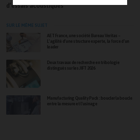
d’essais acoustiques
SUR LE MÊME SUJET
AET France, une société Bureau Veritas –
L’agilité d’une structure experte, la force d’un
leader
Deux travaux de recherche en tribologie
distingués sur les JIFT 2026
Manufacturing Quality Pack : boucler la boucle
entre la mesure et l’usinage