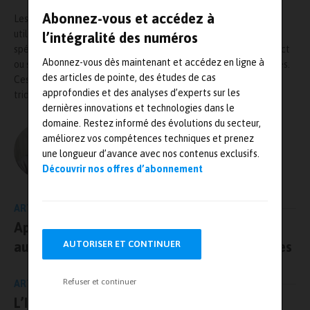
Abonnez-vous et accédez à
Les pièces étalonnées par le LNE pourront par la suite être
utilisées comme références pour des bancs de mesures
l’intégralité des numéros
spécifiques, des machines à mesurer tridimensionnelles à contact
Abonnez-vous dès maintenant et accédez en ligne à
ou sans contact ou encore des montages de mesures spécifiques.
des articles de pointe, des études de cas
Ces étalonnages sont réalisés sur une machine à mesurer
approfondies et des analyses d’experts sur les
tridimensionnelle
Zeiss
type Accura II au
LNE-Nîmes
.
dernières innovations et technologies dans le
domaine. Restez informé des évolutions du secteur,
améliorez vos compétences techniques et prenez
L'AUTEUR
une longueur d’avance avec nos contenus exclusifs.
Olivier Guillon – MRJ PRESSE
Découvrir nos offres d’abonnement
ARTICLE PRÉCÉDENT
Approvisionnement, interaction et
authentification intelligents pour les articles
AUTORISER ET CONTINUER
Refuser et continuer
ARTICLE SUIVANT
L’INRS Centre Loraine réaménage les salles