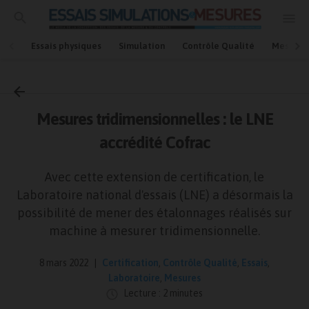
Essais physiques
Simulation
Contrôle Qualité
Mesures
Accueil
Mesures
Mesures tridimensionnelles : le LNE
accrédité Cofrac
Avec cette extension de certification, le
Laboratoire national d'essais (LNE) a désormais la
possibilité de mener des étalonnages réalisés sur
machine à mesurer tridimensionnelle.
8 mars 2022
Certification
,
Contrôle Qualité
,
Essais
,
Laboratoire
,
Mesures
Lecture : 2 minutes