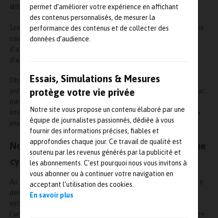
analyses de risques cyber en mode collaboratif.
permet d’améliorer votre expérience en affichant
des contenus personnalisés, de mesurer la
Les équipes
cybersécurité
Utac mènent des analyses autour des
performance des contenus et de collecter des
cas d’usage des villes intelligentes et connectées permettant
données d’audience.
d’anticiper les incidents cyber, d’identifier les vulnérabilités et
d’aider au design de concepts cyber robustes.
Essais, Simulations & Mesures
Objectif ? Protéger les usagers de la route et aider les
protège votre vie privée
entreprises dans la conception de leurs produits et services. Utac
mène d’ailleurs plusieurs projets d’innovation nationaux et
Notre site vous propose un contenu élaboré par une
internationaux dans le domaine des nouvelles mobilités et de la
équipe de journalistes passionnés, dédiée à vous
smart-city.
fournir des informations précises, fiables et
approfondies chaque jour. Ce travail de qualité est
Norme ISO/SAE 21434
sur l’analyse de risque
soutenu par les revenus générés par la publicité et
cybersécurité
en ligne de mire
les abonnements. C’est pourquoi nous vous invitons à
vous abonner ou à continuer votre navigation en
Au cœur de l’
automobile connectée
, les usages pour la sécurité
acceptant l’utilisation des cookies.
des communications inter-véhicules et avec leur environnement
En savoir plus
est très large. Les objectifs sont nombreux et vont de
l’amélioration de la sécurité routière, à l’optimisation du trafic en