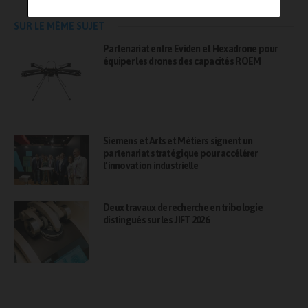
SUR LE MÊME SUJET
Partenariat entre Eviden et Hexadrone pour
équiper les drones des capacités ROEM
Siemens et Arts et Métiers signent un
partenariat stratégique pour accélérer
l’innovation industrielle
Deux travaux de recherche en tribologie
distingués sur les JIFT 2026