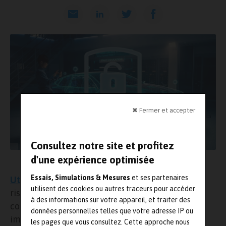
✖ Fermer et accepter
Consultez notre site et profitez
d'une expérience optimisée
Utac - Egerie
Essais, Simulations & Mesures
et ses partenaires
Utac
a choisi
Egerie
pour mener ses analyses de
utilisent des cookies ou autres traceurs pour accéder
risques cyber sur les projets innovants et
à des informations sur votre appareil, et traiter des
complexes. L’outil permet de traiter un volume
données personnelles telles que votre adresse IP ou
important de cas d’usages et de mener des
les pages que vous consultez. Cette approche nous