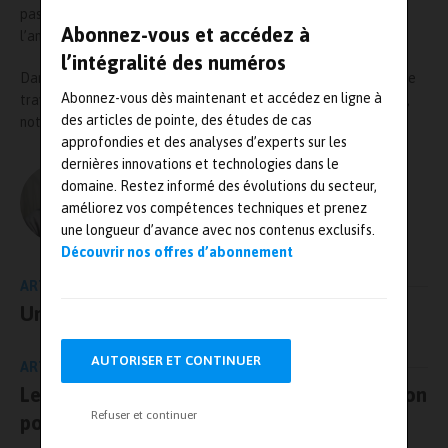
passant par le développement de nouveaux services ou encore
Abonnez-vous et accédez à
l’anticipation de l’évolution de la conduite de demain.
l’intégralité des numéros
Dans le cadre de leur collaboration, Utac et Egerie prévoient de
Abonnez-vous dès maintenant et accédez en ligne à
travailler ensemble sur la formation à l’analyse de risque cyber,
des articles de pointe, des études de cas
notamment autour de la norme ISO/SAE 21434.
approfondies et des analyses d’experts sur les
dernières innovations et technologies dans le
domaine. Restez informé des évolutions du secteur,
L'AUTEUR
améliorez vos compétences techniques et prenez
Olivier Guillon – MRJ PRESSE
une longueur d’avance avec nos contenus exclusifs.
Découvrir nos offres d’abonnement
ARTICLE PRÉCÉDENT
Un outil repère dans la production
AUTORISER ET CONTINUER
ARTICLE SUIVANT
Le groupe 6NAPSE à la pointe de l’innovation
Refuser et continuer
pour tester la fiabilité mécanique