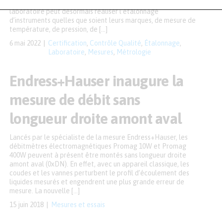
obtenue dans le domaine de la débitmétrie liquide. Le
laboratoire peut désormais réaliser l’étalonnage
d’instruments quelles que soient leurs marques, de mesure de
température, de pression, de […]
6 mai 2022
Certification
,
Contrôle Qualité
,
Étalonnage
,
Laboratoire
,
Mesures
,
Métrologie
Endress+Hauser inaugure la
mesure de débit sans
longueur droite amont aval
Lancés par le spécialiste de la mesure Endress+Hauser, les
débitmètres électromagnétiques Promag 10W et Promag
400W peuvent à présent être montés sans longueur droite
amont aval (0xDN). En effet, avec un appareil classique, les
coudes et les vannes perturbent le profil d’écoulement des
liquides mesurés et engendrent une plus grande erreur de
mesure. La nouvelle […]
15 juin 2018
Mesures et essais