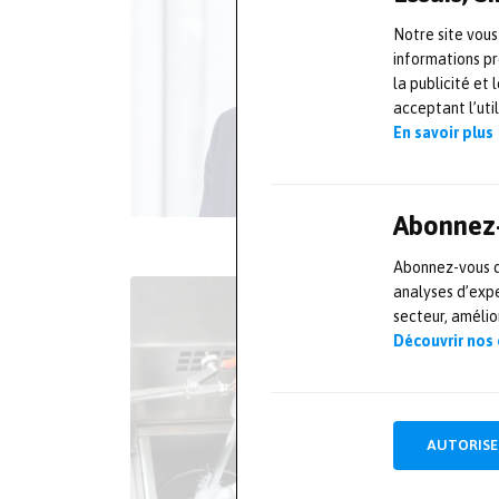
Notre site vous
informations pr
la publicité et
acceptant l’uti
En savoir plus
Abonnez-
Abonnez-vous dè
analyses d’expe
secteur, améli
Découvrir nos
AUTORISE