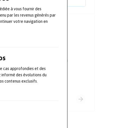
édiée à vous fournir des
tenu par les revenus générés par
ontinuer votre navigation en
PRINCIPAUX PARTENAIRES
os
de cas approfondies et des
z informé des évolutions du
s contenus exclusifs.