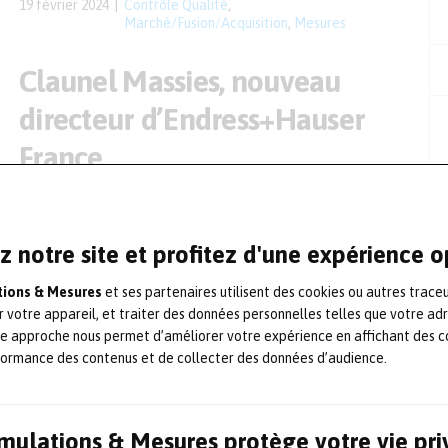
19 février 2024
Contrôle Qualité
,
Marché/Fusion/Acquisition
,
Mesures
Claunel Massies, nouveau
directeur d’Endress+Hauser
France
Le 1er mars dernier, Claunel Massiès a pris la direction du
centre de commercialisation français d’Endress+Hauser. Il
dirigeait jusque-là la filiale française de Wika. Il sera épaulé
z notre site et profitez d'une expérience 
par le comité de direction en place depuis plusieurs années.
Claunel Massiès préside également le Réseau Mesure,
partenaire de la revue Essais & Simulations. Un manager
ations & Mesures
et ses partenaires utilisent des cookies ou autres trace
reconnu dans […]
r votre appareil, et traiter des données personnelles telles que votre ad
20 mars 2023
Contrôle Qualité
,
Instrumentation
,
te approche nous permet d’améliorer votre expérience en affichant des c
Nomination
,
Partenaires
formance des contenus et de collecter des données d’audience.
Laurent Mulley rejoint
Simulations & Mesures protège votre vie pr
l’Executive Board du groupe