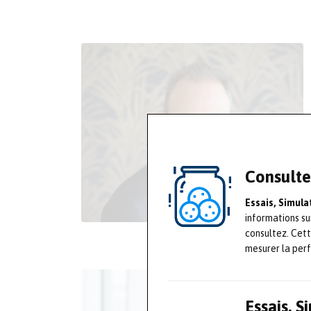
Consulte
Essais, Simul
informations su
consultez. Cet
mesurer la per
Essais, 