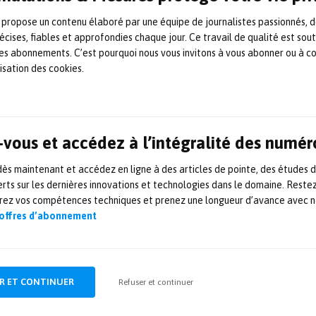
Endress+Hauser
 propose un contenu élaboré par une équipe de journalistes passionnés, d
écises, fiables et approfondies chaque jour. Ce travail de qualité est sou
Avec le départ à la retraite de Nikolaus Krüger, Chief Sales
 les abonnements. C’est pourquoi nous vous invitons à vous abonner ou à c
Officer, Laurent Mulley prendra la tête des activités de
lisation des cookies.
ventes et de services au niveau mondial d’Endress+Hauser.
Nikolaus Krüger, Chief Sales Officer, prendra sa retraite à
l’âge de 63 ans à la fin de l’année. Il sera remplacé à compter
du 1er janvier prochain […]
7 novembre 2022
Instrumentation
,
Mesures
,
Métrologie
,
vous et accédez à l’intégralité des numér
Nomination
s maintenant et accédez en ligne à des articles de pointe, des études 
Endress+Hauser accrédité
rts sur les dernières innovations et technologies dans le domaine. Reste
orez vos compétences techniques et prenez une longueur d’avance avec no
Cofrac pour l’étalonnage en
 offres d’abonnement
température
Le laboratoire d’Endress+Hauser vient d’obtenir son
accréditation Cofrac pour l’étalonnage de chaînes de
R ET CONTINUER
Refuser et continuer
mesures et transmetteurs de température exploitant des
sondes Pt100. Cette accréditation vient compléter celle déjà