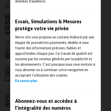
15 octobre
données d’audience.
Journée technique ASTE, le 22 novembre chez
ArianeGroup
Essais, Simulations & Mesures
protège votre vie privée
Notre site vous propose un contenu élaboré par une
Les laboratoires d’essais lyonnais et
équipe de journalistes passionnés, dédiée à vous
valenciennois de Sopemea accroissent leurs
fournir des informations précises, fiables et
capacités vibratoires￼
approfondies chaque jour. Ce travail de qualité est
soutenu par les revenus générés par la publicité et
les abonnements. C’est pourquoi nous vous invitons à
Des essais vibratoires pour accélérer le
vous abonner ou à continuer votre navigation en
développement de l’X-57 Maxwell, l’avion
acceptant l’utilisation des cookies.
électrique de la Nasa
En savoir plus
Astelab 2021 : Ouverture imminente des
inscriptions !
Abonnez-vous et accédez à
l’intégralité des numéros