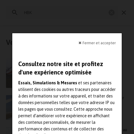
Rechercher
:
Essais physiques
Simulation
Contrôle Qualité
Mesures
Vous avez cherché : « HBK »
✖ Fermer et accepter
Le laboratoire d’essai espagnol Cetest fait
Consultez notre site et profitez
appel à HBK pour réduire le bruit des trains
d'une expérience optimisée
Essais, Simulations & Mesures
et ses partenaires
utilisent des cookies ou autres traceurs pour accéder
à des informations sur votre appareil, et traiter des
Surveillance de structures : Boas et Hottinger
données personnelles telles que votre adresse IP ou
Bruel & Kjaer (HBK) nouent un partenariat
les pages que vous consultez. Cette approche nous
permet d’améliorer votre expérience en affichant
des contenus personnalisés, de mesurer la
performance des contenus et de collecter des
HBK organisera sa conférence virtuelle du 13 au