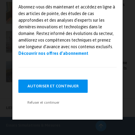
Le spécialiste des applications aérospatiales
Abonnez-vous dès maintenant et accédez en ligne à
Smac fait l’acquisition de deux nouveaux
des articles de pointe, des études de cas
vibrateurs
approfondies et des analyses d’experts sur les
dernières innovations et technologies dans le
domaine. Restez informé des évolutions du secteur,
Analyse vibratoire : Air France Industries
optimise son banc de mesure Zephyr avec le
améliorez vos compétences techniques et prenez
système Tescia
une longueur d’avance avec nos contenus exclusifs.
Découvrir nos offres d’abonnement
L’ASTE organise le 28 novembre, à Cannes, une
journée technique sur les dysfonctionnements
et interaction essais/calculs
AUTORISER ET CONTINUER
Refuser et continuer
LIENS UTILES
Essais Simulations & Mesures