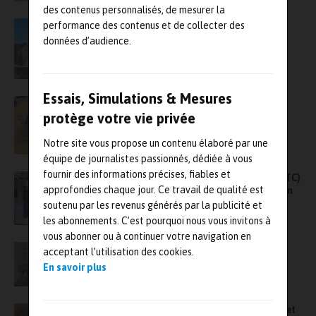
des contenus personnalisés, de mesurer la
Batteries : CNPP se dote d’une nouvelle
performance des contenus et de collecter des
infrastructure d’essais
données d’audience.
Essais, Simulations & Mesures
Comment Norelem entend repousser les
limites des essais de câbles pour véhicules
protège votre vie privée
électriques
Notre site vous propose un contenu élaboré par une
équipe de journalistes passionnés, dédiée à vous
fournir des informations précises, fiables et
Le Critt M2A inaugure le Giga Test Centre (GTC)
approfondies chaque jour. Ce travail de qualité est
pour mener des essais de pointe et validation
des batteries de gigafactories
soutenu par les revenus générés par la publicité et
les abonnements. C’est pourquoi nous vous invitons à
vous abonner ou à continuer votre navigation en
Critt M2A inaugure un centre d’essais
acceptant l’utilisation des cookies.
électriques unique en France
En savoir plus
Nouvelle étape pour Alstom dans les essais et