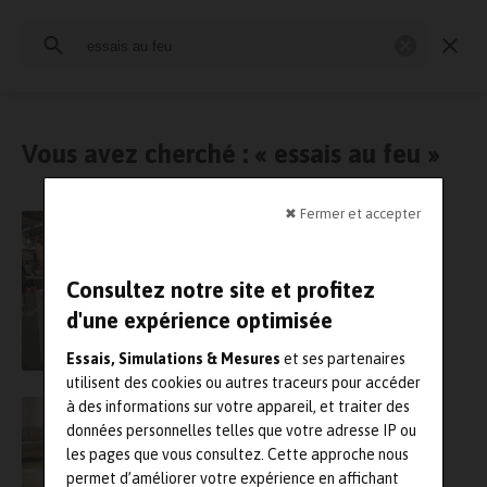
Rechercher
:
Essais physiques
Simulation
Contrôle Qualité
Mesures
Vous avez cherché : « essais au feu »
✖ Fermer et accepter
Sur Batimat, le groupe Legendre signe un
partenariat avec le Centre d’essais au feu du
Cerib
Consultez notre site et profitez
d'une expérience optimisée
Essais, Simulations & Mesures
et ses partenaires
utilisent des cookies ou autres traceurs pour accéder
à des informations sur votre appareil, et traiter des
Le LNE signe un partenariat avec le Cerah en
matière d’essais sur les fauteuils roulants
données personnelles telles que votre adresse IP ou
les pages que vous consultez. Cette approche nous
permet d’améliorer votre expérience en affichant