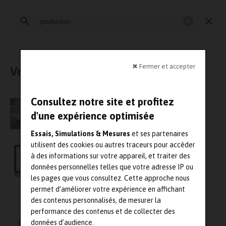
Rechercher
:
Essais physiques
Simulation
Contrôle Qualité
Mesures
✖ Fermer et accepter
Vous avez cherché : « production »
Consultez notre site et profitez
Hexagon ouvre à Vendôme les portes de sa
nouvelle usine de production 100 % française
d'une expérience optimisée
Essais, Simulations & Mesures
et ses partenaires
utilisent des cookies ou autres traceurs pour accéder
Pouvez-vous piloter votre production sans
digitaliser votre atelier ?
à des informations sur votre appareil, et traiter des
données personnelles telles que votre adresse IP ou
les pages que vous consultez. Cette approche nous
permet d’améliorer votre expérience en affichant
des contenus personnalisés, de mesurer la
Un outil repère dans la production
performance des contenus et de collecter des
données d’audience.