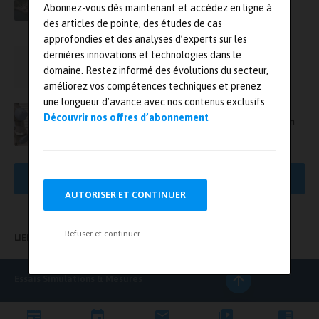
Euriware choisit Micro Focus pour tester
Abonnez-vous dès maintenant et accédez en ligne à
l’application de suivi de production d’Areva
des articles de pointe, des études de cas
approfondies et des analyses d’experts sur les
Matériaux composites : création d’une offre
dernières innovations et technologies dans le
commune pour le suivi de production
domaine. Restez informé des évolutions du secteur,
améliorez vos compétences techniques et prenez
une longueur d’avance avec nos contenus exclusifs.
AET France, une société Bureau Veritas –
Découvrir nos offres d’abonnement
L’agilité d’une structure experte, la force d’un
leader
AFFICHER PLUS DE RÉSULTATS
AUTORISER ET CONTINUER
Refuser et continuer
LIENS UTILES
Essais Simulations & Mesures