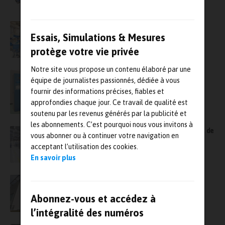
Symétrie s’équipe d’une nouvelle ligne de
production !
Essais, Simulations & Mesures
protège votre vie privée
Notre site vous propose un contenu élaboré par une
Nouveau banc de test de production des
équipe de journalistes passionnés, dédiée à vous
klystrons de l’ESS
fournir des informations précises, fiables et
approfondies chaque jour. Ce travail de qualité est
soutenu par les revenus générés par la publicité et
les abonnements. C’est pourquoi nous vous invitons à
BMZ automatise ses lignes de production et de
vous abonner ou à continuer votre navigation en
test
acceptant l’utilisation des cookies.
En savoir plus
Une nouvelle plateforme Cetim pour la
production de pièces thermoplastiques
Abonnez-vous et accédez à
l’intégralité des numéros