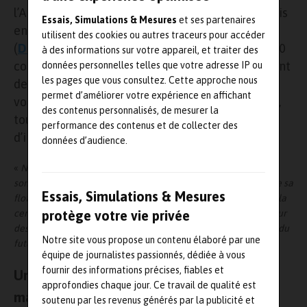
l’Armement Arvind Badrinath, directeur des Essais
Essais, Simulations & Mesures
et ses partenaires
en vol de la Direction générale de l’armement
utilisent des cookies ou autres traceurs pour accéder
(
DGA-EV
) les clés du premier des quatre TBM 940
à des informations sur votre appareil, et traiter des
commandés en novembre 2020. Ces TBM 940 sont
données personnelles telles que votre adresse IP ou
les pages que vous consultez. Cette approche nous
destinés à remplacer les TBM 700 de DGA EV en
permet d’améliorer votre expérience en affichant
vol, mis en service en 1992 pour les plus anciens,
des contenus personnalisés, de mesurer la
tout en remplissant de nouvelles missions
performance des contenus et de collecter des
d’instruction et d’essais.
données d’audience.
«
Nous remercions DGA-Essais en vol pour sa confiance. Nous
sommes fiers que nos avions participent à la modernisation de sa
Essais, Simulations & Mesures
flotte, répondant à son double rôle d’entité de référencepour la
certification des avions civils et militaires en Europe et d’acteur
protège votre vie privée
des programmes dedéveloppement des systèmes de défense du
Notre site vous propose un contenu élaboré par une
futur
»
,
a commenté Nicolas Chabbert.
équipe de journalistes passionnés, dédiée à vous
fournir des informations précises, fiables et
Une vente assortie d’un contrat de
approfondies chaque jour. Ce travail de qualité est
maintenance en condition opérationnelle
soutenu par les revenus générés par la publicité et