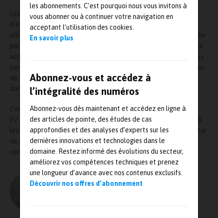
les abonnements. C’est pourquoi nous vous invitons à
Les TBM 940 livrés à DGA EV disposent notamment de points
vous abonner ou à continuer votre navigation en
d’emport sous chaque aile permettant l’installation de charges
acceptant l’utilisation des cookies.
utiles diverses jusqu’à 75 kg de chaque côté. La cabine aménagée
En savoir plus
pour le transport de personnel est configurable rapidement pour
accueillir des installations spécifiques telles qu’une baie d’
essais
permettant de centraliser l’ensemble des paramètres avion issus
Abonnez-vous et accédez à
de ses équipements de radionavigation et différents capteurs,
dont une perche anémométrique.
l’intégralité des numéros
Abonnez-vous dès maintenant et accédez en ligne à
L’ensemble de ses spécifications permettront à DGA
des articles de pointe, des études de cas
EV d’optimiser l’emploi de cette flotte de quatre avions grâce à
approfondies et des analyses d’experts sur les
leur grande polyvalence et leur versatilité au service de son cœur
dernières innovations et technologies dans le
de métier. Le marché est assorti d’un contrat de maintien en
domaine. Restez informé des évolutions du secteur,
condition opérationnelle de la flotte, d’une durée de cinq ans.
améliorez vos compétences techniques et prenez
une longueur d’avance avec nos contenus exclusifs.
Découvrir nos offres d’abonnement
L'AUTEUR
Olivier Guillon – MRJ PRESSE