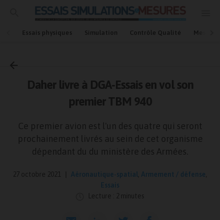
Essais physiques
Simulation
Contrôle Qualité
Mesures
Accueil
Aéronautique-spatial
Daher livre à DGA-Essais en vol son
premier TBM 940
Ce premier avion est l'un des quatre qui seront
prochainement livrés au sein de cet organisme
dépendant du du ministère des Armées.
27 octobre 2021
Aéronautique-spatial
,
Armement / défense
,
Essais
Lecture : 2 minutes