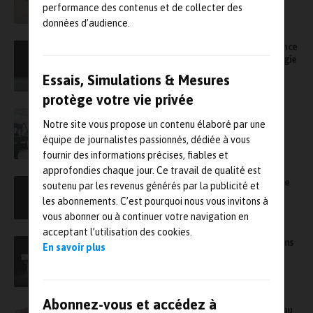
performance des contenus et de collecter des
données d’audience.
Zeiss inaugure à Mérignac le Quality Excellence
Center, son nouveau laboratoire de métrologie
Essais, Simulations & Mesures
protège votre vie privée
Acquisition : Trescal met la main sur CML
Notre site vous propose un contenu élaboré par une
Métrologie, spécialiste de la prestation de
équipe de journalistes passionnés, dédiée à vous
mesures 3D
fournir des informations précises, fiables et
approfondies chaque jour. Ce travail de qualité est
Zeiss fusionne avec GOM France et ouvre une
soutenu par les revenus générés par la publicité et
agence dans l’Est
les abonnements. C’est pourquoi nous vous invitons à
vous abonner ou à continuer votre navigation en
acceptant l’utilisation des cookies.
Microscopie : Grenoble INP–UGA investit dans
En savoir plus
une sonde atomique tomographique
Abonnez-vous et accédez à
Sematec (groupe Hexagon) ouvre un nouveau