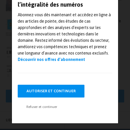
l’intégralité des numéros
laboratoire de métrologie à Lyon
Abonnez-vous dès maintenant et accédez en ligne à
Pprime et le CEA créent Fleche, un laboratoire
des articles de pointe, des études de cas
commun
approfondies et des analyses d’experts sur les
dernières innovations et technologies dans le
domaine. Restez informé des évolutions du secteur,
Zeiss acquiert Bosello High Technology, le
améliorez vos compétences techniques et prenez
spécialiste des systèmes à rayons X
une longueur d’avance avec nos contenus exclusifs.
Découvrir nos offres d’abonnement
AUTORISER ET CONTINUER
AFFICHER PLUS DE RÉSULTATS
Refuser et continuer
LIENS UTILES