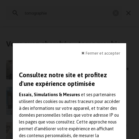
Rechercher
:
Essais physiques
Simulation
Contrôle Qualité
Mesures
Vous avez cherché : « tomographie »
✖ Fermer et accepter
Le Cetim va réaliser des éprouvettes en
composite et des contrôles par tomographie
Consultez notre site et profitez
pour Dassault Aviation
d'une expérience optimisée
InnovMetric fait l’acquisition de la propriété
Essais, Simulations & Mesures
et ses partenaires
intellectuelle de Digisens
utilisent des cookies ou autres traceurs pour accéder
à des informations sur votre appareil, et traiter des
données personnelles telles que votre adresse IP ou
les pages que vous consultez. Cette approche nous
Un nouveau scanner au Cetim pour répondre
permet d’améliorer votre expérience en affichant
aux enjeux du secteur aéronautique
des contenus personnalisés, de mesurer la